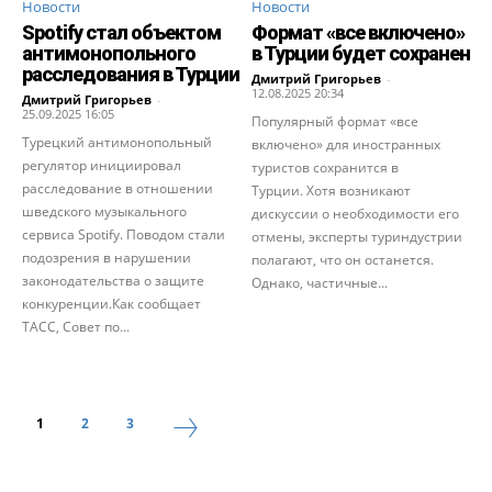
Новости
Новости
Spotify стал объектом
Формат «все включено»
антимонопольного
в Турции будет сохранен
расследования в Турции
Дмитрий Григорьев
-
12.08.2025 20:34
Дмитрий Григорьев
-
25.09.2025 16:05
Популярный формат «все
Турецкий антимонопольный
включено» для иностранных
регулятор инициировал
туристов сохранится в
расследование в отношении
Турции. Хотя возникают
шведского музыкального
дискуссии о необходимости его
сервиса Spotify. Поводом стали
отмены, эксперты туриндустрии
подозрения в нарушении
полагают, что он останется.
законодательства о защите
Однако, частичные...
конкуренции.Как сообщает
ТАСС, Совет по...
1
2
3