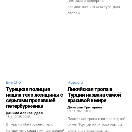
Ломидзе опровергла
возможность отказа турецких
отелей...
Вне СПб
Новости
Турецкая полиция
Ликийская тропа в
нашла тело женщины с
Турции названа самой
серьгами пропавшей
красивой в мире
петербурженки
Дмитрий Григорьев
-
09.11.2025 18:10
Даниил Александров
-
18.11.2025 20:33
Ликийская тропа в юго-западной
В Турции обнаружено тело
части Турции признана самым
женщины с серьгами пропавшей
красивым пешеходным