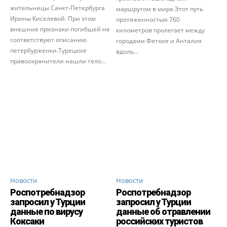
жительницы Санкт-Петербурга
маршрутом в мире.Этот путь
Ирины Киселевой. При этом
протяженностью 760
внешние признаки погибшей не
километров пролегает между
соответствуют описанию
городами Фетхие и Анталия
петербурженки.Турецкие
вдоль...
правоохранители нашли тело...
Новости
Новости
Роспотребнадзор
Роспотребнадзор
запросил у Турции
запросил у Турции
данные по вирусу
данные об отравлении
Коксаки
российских туристов