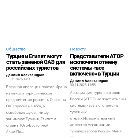
Общество
Новости
Турция и Египет могут
Представители АТОР
стать заменой ОАЭ для
исключили отмену
российских туристов
системы «все
включено» в Турции
Даниил Александров
-
11.03.2026 14:31
Даниил Александров
-
30.11.2025 14:55
Военная операция против Ирана
Ассоциация туроператоров
изменила туристические
России (АТОР) не ждет отмены
предпочтения россиян. Спрос на
системы «все включено» в
ОАЭ просел на 45%, а
турецких
освободившуюся нишу
отелях.Исполнительный
занимают Турция, Египет и
директор Ассоциации
страны Юго-Восточной
туроператоров России Майя
Азии.По...