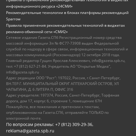
информационного ресурса «24СМИ»
Рекомендательные технологии в блоках платформы рекомендаций
Sparrow
Правила применения рекомендательных технологий в виджетах
рекламно-обменной сети «СМИ2»
Сетевое издание Газета.СПб Регистрационный номер средства
массовой информации Эл № ФС77-73908 выдан Федеральной
службой по надзору в сфере связи, информационных технологий и
массовых коммуникаций (Роскомнадзор) 12 октября 2018 года.
Главный редактор Гущин Ярослав Алексеевич, info@gazeta.spb.ru,
тел: +7 (812) 627-21-84. Учредитель АО "Открытые Медиа",
info@gazeta.spb.ru
Адрес редакции ООО "Рост": 197022, Россия, г.Санкт-Петербург,
ВН.ТЕР.Г. МУНИЦИПАЛЬНЫЙ ОКРУГ АПТЕКАРСКИЙ ОСТРОВ, УЛ
ЧАПЫГИНА, Д. 6 ЛИТЕРА П, ОФИС 316
Адрес учредителя: 197374, Россия, Санкт-Петербург, Торфяная
дорога, дом 17, корпус 6, строение 1, помещение 67Н
Пожалуйста, все пожелания и претензии к текстам,
опубликованном на Газета.СПб, отправляйте ТОЛЬКО по
электронной почте.
По вопросам рекламы: +7 (812) 309-29-36,
reklama@gazeta.spb.ru