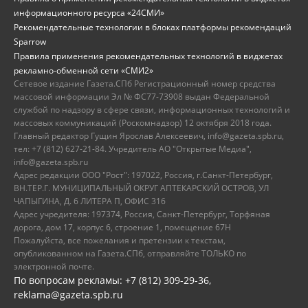
информационного ресурса «24СМИ»
Рекомендательные технологии в блоках платформы рекомендаций
Sparrow
Правила применения рекомендательных технологий в виджетах
рекламно-обменной сети «СМИ2»
Сетевое издание Газета.СПб Регистрационный номер средства
массовой информации Эл № ФС77-73908 выдан Федеральной
службой по надзору в сфере связи, информационных технологий и
массовых коммуникаций (Роскомнадзор) 12 октября 2018 года.
Главный редактор Гущин Ярослав Алексеевич, info@gazeta.spb.ru,
тел: +7 (812) 627-21-84. Учредитель АО "Открытые Медиа",
info@gazeta.spb.ru
Адрес редакции ООО "Рост": 197022, Россия, г.Санкт-Петербург,
ВН.ТЕР.Г. МУНИЦИПАЛЬНЫЙ ОКРУГ АПТЕКАРСКИЙ ОСТРОВ, УЛ
ЧАПЫГИНА, Д. 6 ЛИТЕРА П, ОФИС 316
Адрес учредителя: 197374, Россия, Санкт-Петербург, Торфяная
дорога, дом 17, корпус 6, строение 1, помещение 67Н
Пожалуйста, все пожелания и претензии к текстам,
опубликованном на Газета.СПб, отправляйте ТОЛЬКО по
электронной почте.
По вопросам рекламы: +7 (812) 309-29-36,
reklama@gazeta.spb.ru