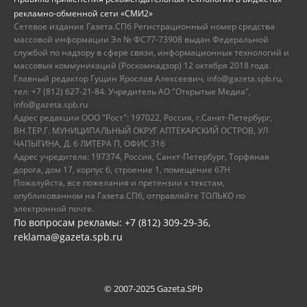
рекламно-обменной сети «СМИ2»
Сетевое издание Газета.СПб Регистрационный номер средства
массовой информации Эл № ФС77-73908 выдан Федеральной
службой по надзору в сфере связи, информационных технологий и
массовых коммуникаций (Роскомнадзор) 12 октября 2018 года.
Главный редактор Гущин Ярослав Алексеевич, info@gazeta.spb.ru,
тел: +7 (812) 627-21-84. Учредитель АО "Открытые Медиа",
info@gazeta.spb.ru
Адрес редакции ООО "Рост": 197022, Россия, г.Санкт-Петербург,
ВН.ТЕР.Г. МУНИЦИПАЛЬНЫЙ ОКРУГ АПТЕКАРСКИЙ ОСТРОВ, УЛ
ЧАПЫГИНА, Д. 6 ЛИТЕРА П, ОФИС 316
Адрес учредителя: 197374, Россия, Санкт-Петербург, Торфяная
дорога, дом 17, корпус 6, строение 1, помещение 67Н
Пожалуйста, все пожелания и претензии к текстам,
опубликованном на Газета.СПб, отправляйте ТОЛЬКО по
электронной почте.
По вопросам рекламы: +7 (812) 309-29-36,
reklama@gazeta.spb.ru
© 2007-2025 Gazeta.SPb