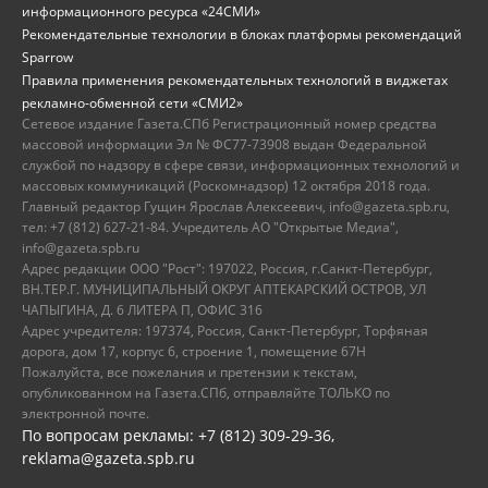
информационного ресурса «24СМИ»
Рекомендательные технологии в блоках платформы рекомендаций
Sparrow
Правила применения рекомендательных технологий в виджетах
рекламно-обменной сети «СМИ2»
Сетевое издание Газета.СПб Регистрационный номер средства
массовой информации Эл № ФС77-73908 выдан Федеральной
службой по надзору в сфере связи, информационных технологий и
массовых коммуникаций (Роскомнадзор) 12 октября 2018 года.
Главный редактор Гущин Ярослав Алексеевич, info@gazeta.spb.ru,
тел: +7 (812) 627-21-84. Учредитель АО "Открытые Медиа",
info@gazeta.spb.ru
Адрес редакции ООО "Рост": 197022, Россия, г.Санкт-Петербург,
ВН.ТЕР.Г. МУНИЦИПАЛЬНЫЙ ОКРУГ АПТЕКАРСКИЙ ОСТРОВ, УЛ
ЧАПЫГИНА, Д. 6 ЛИТЕРА П, ОФИС 316
Адрес учредителя: 197374, Россия, Санкт-Петербург, Торфяная
дорога, дом 17, корпус 6, строение 1, помещение 67Н
Пожалуйста, все пожелания и претензии к текстам,
опубликованном на Газета.СПб, отправляйте ТОЛЬКО по
электронной почте.
По вопросам рекламы: +7 (812) 309-29-36,
reklama@gazeta.spb.ru