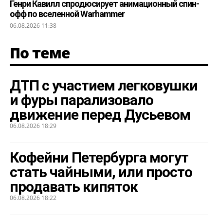
Генри Кавилл спродюсирует анимационный спин-
офф по вселенной Warhammer
06.08.2026 11:38
По теме
ДТП с участием легковушки
и фуры парализовало
движение перед Дусьевом
06.08.2026 18:29
Кофейни Петербурга могут
стать чайными, или просто
продавать кипяток
06.08.2026 18:22