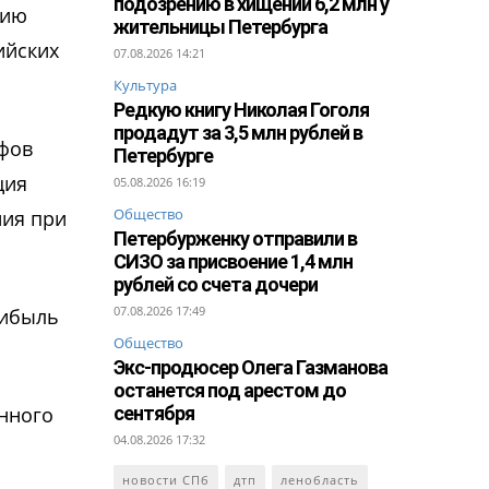
подозрению в хищении 6,2 млн у
сию
жительницы Петербурга
ийских
07.08.2026 14:21
Культура
Редкую книгу Николая Гоголя
продадут за 3,5 млн рублей в
ифов
Петербурге
ация
05.08.2026 16:19
Общество
ния при
Петербурженку отправили в
СИЗО за присвоение 1,4 млн
рублей со счета дочери
07.08.2026 17:49
рибыль
Общество
Экс-продюсер Олега Газманова
останется под арестом до
енного
сентября
04.08.2026 17:32
новости СПб
дтп
ленобласть