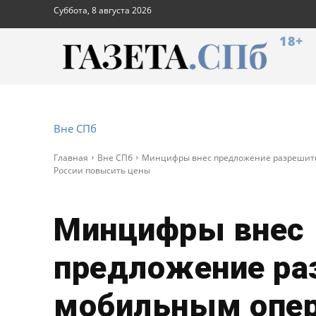
Суббота, 8 августа 2026
18+
Вне СПб
Главная
Вне СПб
Минцифры внес предложение разрешит
России повысить цены
Минцифры внес
предложение ра
мобильным опе