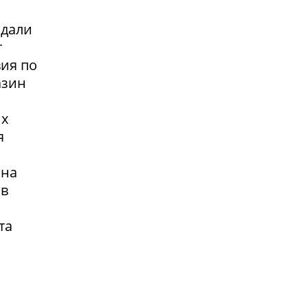
адали
т
вия по
азин
их
я
 на
 в
та