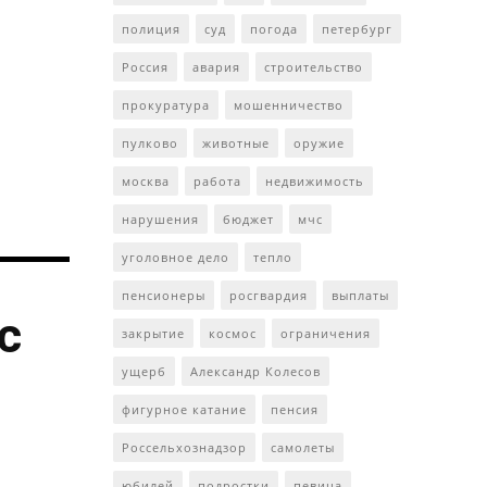
полиция
суд
погода
петербург
Россия
авария
строительство
прокуратура
мошенничество
пулково
животные
оружие
москва
работа
недвижимость
нарушения
бюджет
мчс
уголовное дело
тепло
пенсионеры
росгвардия
выплаты
с
закрытие
космос
ограничения
ущерб
Александр Колесов
фигурное катание
пенсия
Россельхознадзор
самолеты
юбилей
подростки
певица