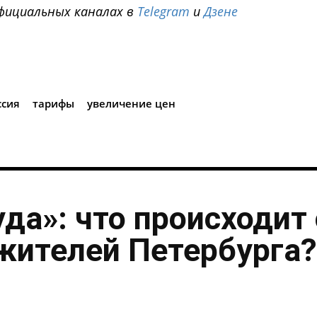
фициальных каналах в
Telegram
и
Дзене
i
ссия
тарифы
увеличение цен
уда»: что происходит 
жителей Петербурга?