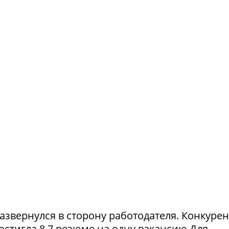
азвернулся в сторону работодателя. Конкуре
достигла 8,7 резюме на одну вакансию.Для