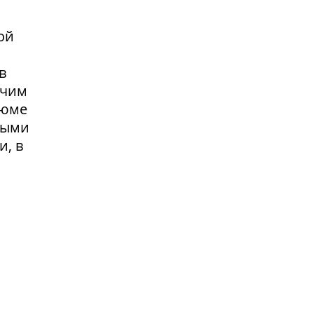
ой
в
очим
зюме
выми
и, в