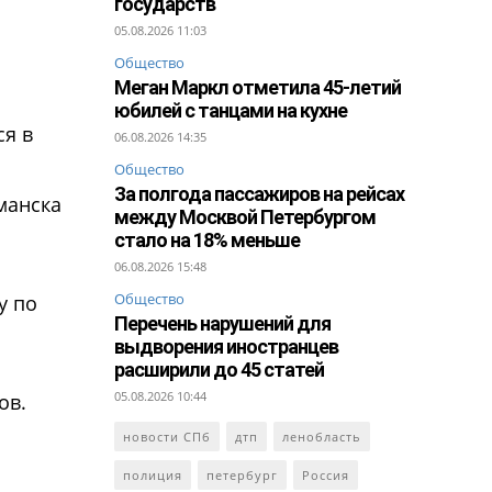
государств
05.08.2026 11:03
Общество
Меган Маркл отметила 45-летий
юбилей с танцами на кухне
ся в
06.08.2026 14:35
Общество
За полгода пассажиров на рейсах
рманска
между Москвой Петербургом
стало на 18% меньше
06.08.2026 15:48
Общество
у по
Перечень нарушений для
выдворения иностранцев
расширили до 45 статей
05.08.2026 10:44
ов.
новости СПб
дтп
ленобласть
полиция
петербург
Россия