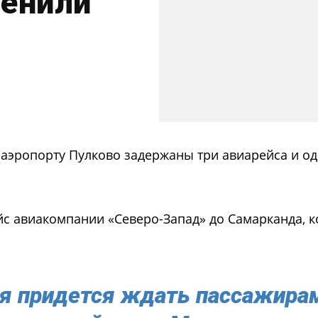
менили
м аэропорту Пулково задержаны три авиарейса и о
ейс авиакомпании «Северо-Запад» до Самарканда, 
я придется ждать пассажира