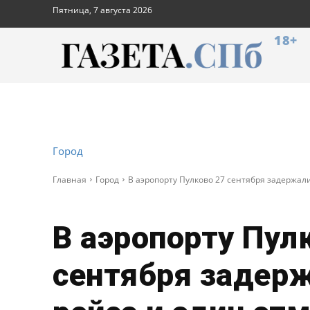
Пятница, 7 августа 2026
18+
Город
Главная
Город
В аэропорту Пулково 27 сентября задержал
В аэропорту Пул
сентября задер