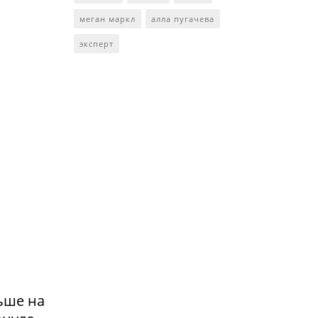
меган маркл
алла пугачева
эксперт
ьше на