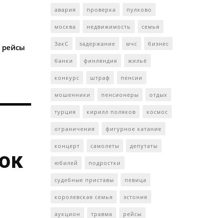
авария
проверка
пулково
москва
недвижимость
семья
ЗакС
задержание
мчс
бизнес
 рейсы
банки
финляндия
жильё
конкурс
штраф
пенсии
мошенники
пенсионеры
отдых
турция
кирилл поляков
космос
ограничения
фигурное катание
концерт
самолеты
депутаты
ток
юбилей
подростки
судебные приставы
певица
королевская семья
эстония
аукцион
травма
рейсы