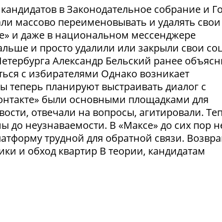
и кандидатов в Законодательное собрание и Г
ли массово переименовывать и удалять свои
те» и даже в национальном мессенджере
льше и просто удалили или закрыли свои соц
етербурга Александр Бельский ранее объясн
ться с избирателями Однако возникает
ты теперь планируют выстраивать диалог с
Контакте» были основными площадками для
ости, отвечали на вопросы, агитировали. Те
 до неузнаваемости. В «Максе» до сих пор н
латформу трудной для обратной связи. Возвр
рики и обход квартир В теории, кандидатам