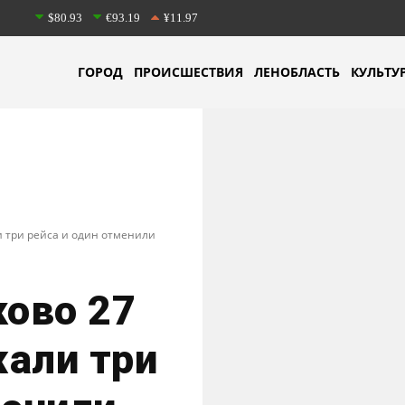
$80.93
€93.19
¥11.97
ГОРОД
ПРОИСШЕСТВИЯ
ЛЕНОБЛАСТЬ
КУЛЬТУ
и три рейса и один отменили
ково 27
жали три