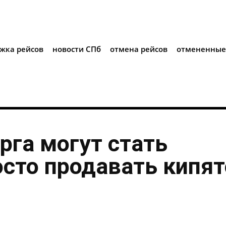
i
жка рейсов
новости СПб
отмена рейсов
отмененные
рга могут стать
осто продавать кипя