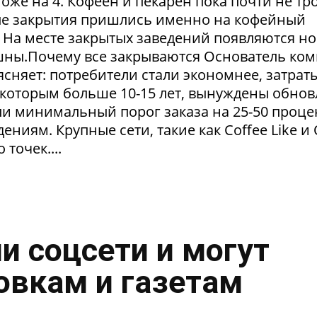
тоже на 4. Кофеен и пекарен пока почти не тр
ые закрытия пришлись именно на кофейный
. На месте закрытых заведений появляются но
пешны.Почему все закрываются Основатель ко
сняет: потребители стали экономнее, затрат
 которым больше 10-15 лет, вынуждены обнов
и минимальный порог заказа на 25-50 проце
ниям. Крупные сети, такие как Coffee Like и
 точек....
и соцсети и могут
овкам и газетам