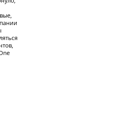
онуло,
вые,
мпании
ы
ляться
нтов,
 One