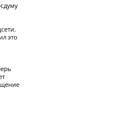
осдуму
сети.
ил это
перь
ет
ащение