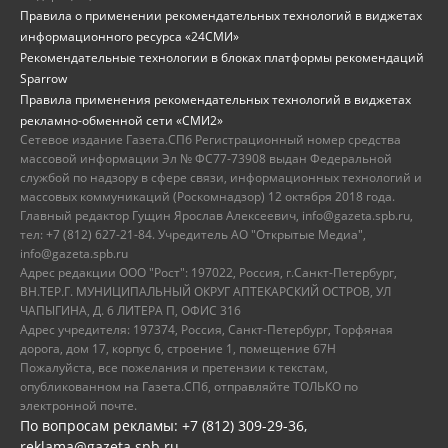
Правила о применении рекомендательных технологий в виджетах
информационного ресурса «24СМИ»
Рекомендательные технологии в блоках платформы рекомендаций
Sparrow
Правила применения рекомендательных технологий в виджетах
рекламно-обменной сети «СМИ2»
Сетевое издание Газета.СПб Регистрационный номер средства
массовой информации Эл № ФС77-73908 выдан Федеральной
службой по надзору в сфере связи, информационных технологий и
массовых коммуникаций (Роскомнадзор) 12 октября 2018 года.
Главный редактор Гущин Ярослав Алексеевич, info@gazeta.spb.ru,
тел: +7 (812) 627-21-84. Учредитель АО "Открытые Медиа",
info@gazeta.spb.ru
Адрес редакции ООО "Рост": 197022, Россия, г.Санкт-Петербург,
ВН.ТЕР.Г. МУНИЦИПАЛЬНЫЙ ОКРУГ АПТЕКАРСКИЙ ОСТРОВ, УЛ
ЧАПЫГИНА, Д. 6 ЛИТЕРА П, ОФИС 316
Адрес учредителя: 197374, Россия, Санкт-Петербург, Торфяная
дорога, дом 17, корпус 6, строение 1, помещение 67Н
Пожалуйста, все пожелания и претензии к текстам,
опубликованном на Газета.СПб, отправляйте ТОЛЬКО по
электронной почте.
По вопросам рекламы: +7 (812) 309-29-36,
reklama@gazeta.spb.ru