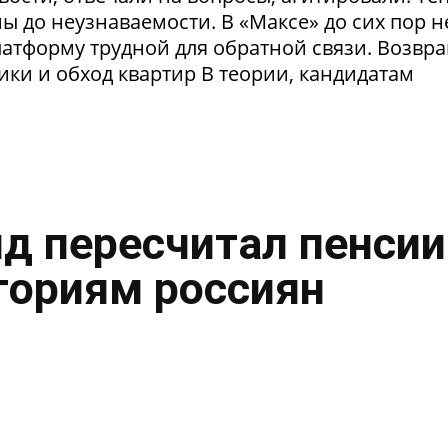
 до неузнаваемости. В «Максе» до сих пор н
латформу трудной для обратной связи. Возвр
рики и обход квартир В теории, кандидатам
нд пересчитал пенсии
гориям россиян