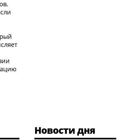
ов.
если
орый
исляет
я
вии
сацию
Новости дня