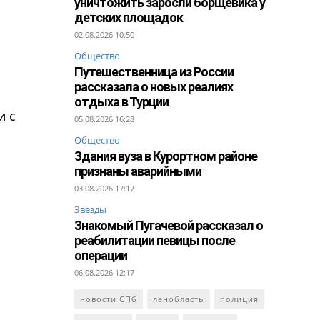
уничтожить заросли борщевика у
детских площадок
02.08.2026 10:50
Общество
Путешественница из России
рассказала о новых реалиях
отдыха в Турции
и с
05.08.2026 16:28
Общество
Здания вуза в Курортном районе
признаны аварийными
03.08.2026 17:17
Звезды
Знакомый Пугачевой рассказал о
реабилитации певицы после
операции
06.08.2026 12:17
новости СПб
ленобласть
полиция