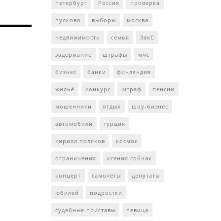
петербург
Россия
проверка
пулково
выборы
москва
недвижимость
семья
ЗакС
задержание
штрафы
мчс
бизнес
банки
финляндия
жильё
конкурс
штраф
пенсии
мошенники
отдых
шоу-бизнес
автомобили
турция
кирилл поляков
космос
ограничения
ксения собчак
концерт
самолеты
депутаты
юбилей
подростки
судебные приставы
певица