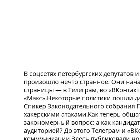
В соцсетях петербургских депутатов 
произошло нечто странное. Они нача
страницы — в Телеграм, во «ВКонтак
«Макс».Некоторые политики пошли да
Спикер Законодательного собрания П
хакерскими атаками.Как теперь обща
закономерный вопрос: а как кандида
аудиторией? До этого Телеграм и «В
коммуникации.Здесь публиковали нов