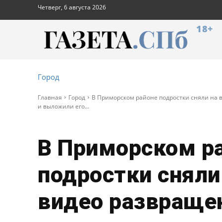
Четверг, 6 августа 2026
18+
Город
Главная
Город
В Приморском районе подростки сняли на
и выложили его...
В Приморском р
подростки сняли
видео развраще