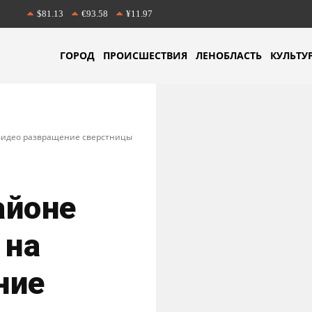
$81.13
€93.58
¥11.97
ГОРОД
ПРОИСШЕСТВИЯ
ЛЕНОБЛАСТЬ
КУЛЬТУ
 видео развращение сверстницы
айоне
 на
ние