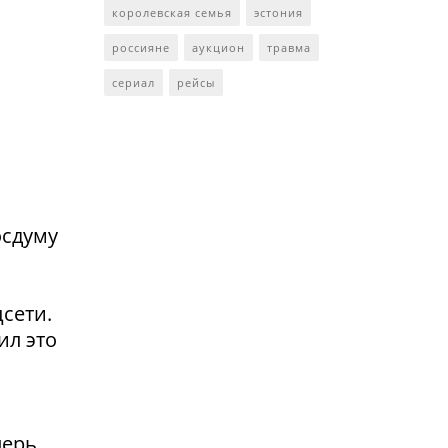
королевская семья
эстония
россияне
аукцион
травма
сериал
рейсы
осдуму
сети.
ил это
перь