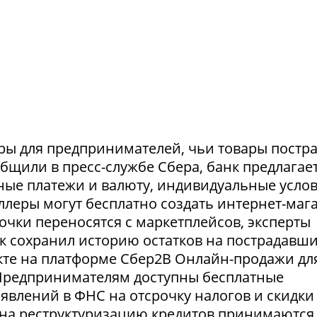
ры для предпринимателей, чьи товары постр
ообщили в пресс-службе Сбера, банк предлагае
ные платежи и валюту, индивидуальные усло
селлеры могут бесплатно создать интернет-маг
очки переносятся с маркетплейсов, эксперты
нк сохранил историю остатков на пострадавш
укте на платформе Сбер2В Онлайн-продажи дл
 Предпринимателям доступны бесплатные
явлений в ФНС на отсрочку налогов и скидки
 на реструктуризацию кредитов принимаются