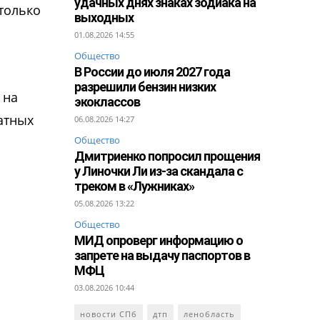
удачных днях знаках зодиака на
только
выходных
01.08.2026 14:55
Общество
В России до июля 2027 года
разрешили бензин низких
 на
экоклассов
атных
06.08.2026 14:27
Общество
Дмитриенко попросил прощения
у Линочки Ли из-за скандала с
треком в «Лужниках»
05.08.2026 13:22
Общество
МИД опроверг информацию о
запрете на выдачу паспортов в
МФЦ
03.08.2026 10:44
новости СПб
дтп
ленобласть