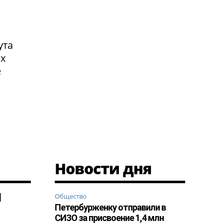
ута
ах
е
Новости дня
н
Общество
Петербурженку отправили в
СИЗО за присвоение 1,4 млн