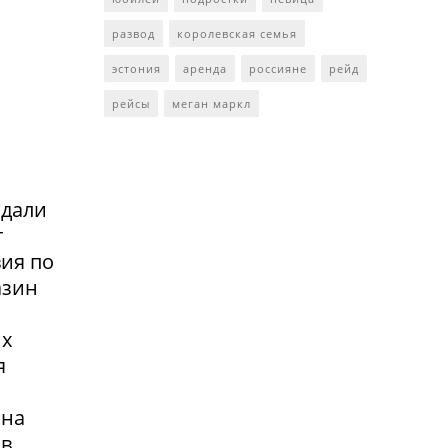
развод
королевская семья
эстония
аренда
россияне
рейд
рейсы
меган маркл
адали
т
вия по
азин
их
я
 на
 в