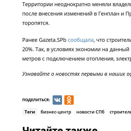
Территории неоднократно меняли владель
после внесения изменений в Генплан и П
торопятся.
Ранее Gazeta.SPb
сообщала
, что строите
20%. Так, в условиях экономии на данны
метров с подключением отопления, элект
Узнавайте о новостях первыми в наших о
VK
Odnoklassnik
ПОДЕЛИТЬСЯ:
Теги
бизнес-центр
новости СПб
строител
Читайте также