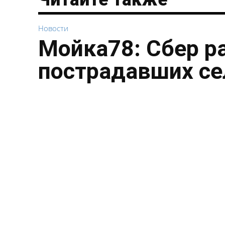
Новости
Мойка78: Сбер р
пострадавших се