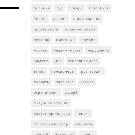
полиция
суд
погода
петербург
Россия
авария
строительство
прокуратура
мошенничество
пулково
животные
оружие
москва
недвижимость
нарушения
бюджет
мчс
уголовное дело
тепло
пенсионеры
росгвардия
выплаты
закрытие
космос
ограничения
ущерб
фигурное катание
Александр Колесов
пенсия
Россельхознадзор
самолеты
юбилей
подростки
певица