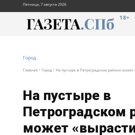
Пятница, 7 августа 2026
18+
Город
Главная
Город
На пустыре в Петроградском районе может
На пустыре в
Петроградском 
может «вырасти