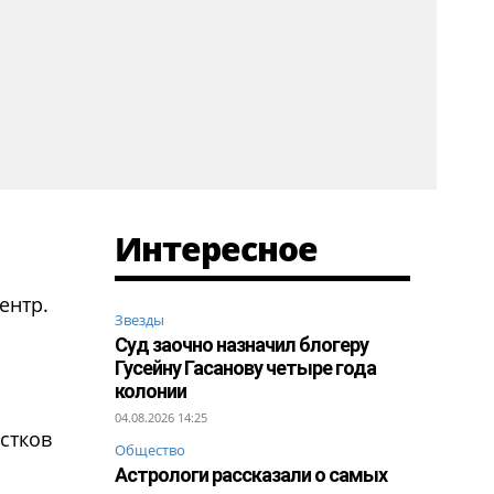
Интересное
ентр.
Звезды
Суд заочно назначил блогеру
Гусейну Гасанову четыре года
колонии
04.08.2026 14:25
стков
Общество
Астрологи рассказали о самых