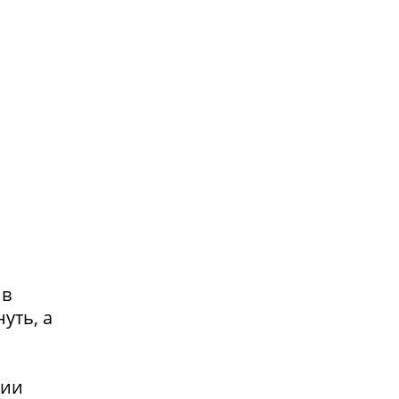
 в
уть, а
сии