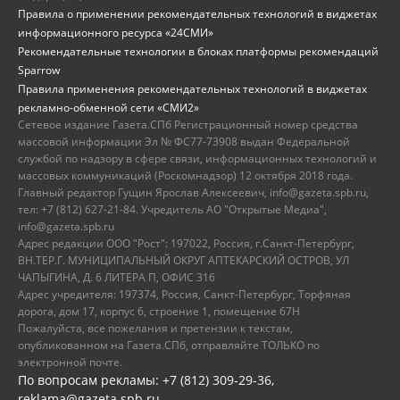
Правила о применении рекомендательных технологий в виджетах
информационного ресурса «24СМИ»
Рекомендательные технологии в блоках платформы рекомендаций
Sparrow
Правила применения рекомендательных технологий в виджетах
рекламно-обменной сети «СМИ2»
Сетевое издание Газета.СПб Регистрационный номер средства
массовой информации Эл № ФС77-73908 выдан Федеральной
службой по надзору в сфере связи, информационных технологий и
массовых коммуникаций (Роскомнадзор) 12 октября 2018 года.
Главный редактор Гущин Ярослав Алексеевич, info@gazeta.spb.ru,
тел: +7 (812) 627-21-84. Учредитель АО "Открытые Медиа",
info@gazeta.spb.ru
Адрес редакции ООО "Рост": 197022, Россия, г.Санкт-Петербург,
ВН.ТЕР.Г. МУНИЦИПАЛЬНЫЙ ОКРУГ АПТЕКАРСКИЙ ОСТРОВ, УЛ
ЧАПЫГИНА, Д. 6 ЛИТЕРА П, ОФИС 316
Адрес учредителя: 197374, Россия, Санкт-Петербург, Торфяная
дорога, дом 17, корпус 6, строение 1, помещение 67Н
Пожалуйста, все пожелания и претензии к текстам,
опубликованном на Газета.СПб, отправляйте ТОЛЬКО по
электронной почте.
По вопросам рекламы: +7 (812) 309-29-36,
reklama@gazeta.spb.ru