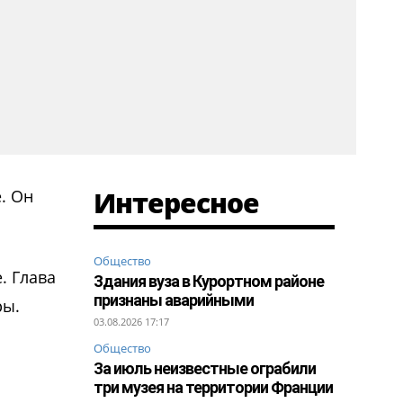
Интересное
. Он
Общество
. Глава
Здания вуза в Курортном районе
признаны аварийными
ры.
03.08.2026 17:17
Общество
За июль неизвестные ограбили
три музея на территории Франции