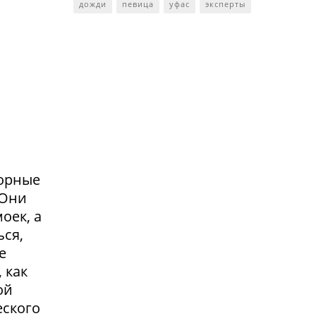
дожди
певица
уфас
эксперты
сорные
.Они
оек, а
ься,
е
 как
ой
еского