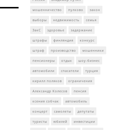
мошенничество
пулково
закон
выборы
недвижимость
семья
ЗакС
здоровье
задержание
штрафы
финляндия
конкурс
штраф
производство
мошенники
пенсионеры
отдых
шоу-бизнес
автомобили
спасатели
турция
кирилл поляков
ограничения
Александр Колесов
пенсия
ксения собчак
автомобиль
концерт
самолеты
депутаты
туристы
юбилей
инвестиции