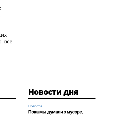
о
х
ких
, все
Новости дня
Новости
Пока мы думали о мусоре,