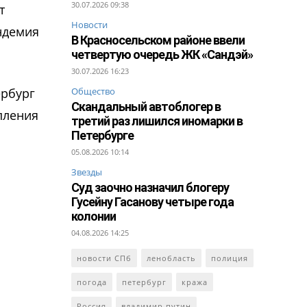
30.07.2026 09:38
т
Новости
ндемия
В Красносельском районе ввели
четвертую очередь ЖК «Сандэй»
30.07.2026 16:23
ербург
Общество
Скандальный автоблогер в
пления
третий раз лишился иномарки в
Петербурге
05.08.2026 10:14
Звезды
Суд заочно назначил блогеру
Гусейну Гасанову четыре года
колонии
04.08.2026 14:25
новости СПб
ленобласть
полиция
погода
петербург
кража
Россия
владимир путин