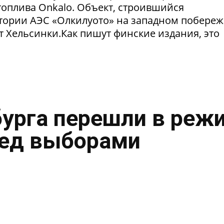
оплива Onkalo. Объект, строившийся
тории АЭС «Олкилуото» на западном побере
т Хельсинки.Как пишут финские издания, это
урга перешли в реж
ред выборами