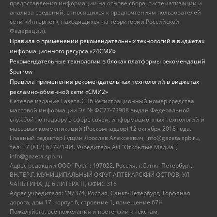
предоставления информации на основе сбора, систематизации и
анализа сведений, относящихся к предпочтениям пользователей
сети «Интернет», находящихся на территории Российской
Федерации).
Правила о применении рекомендательных технологий в виджетах
информационного ресурса «24СМИ»
Рекомендательные технологии в блоках платформы рекомендаций
Sparrow
Правила применения рекомендательных технологий в виджетах
рекламно-обменной сети «СМИ2»
Сетевое издание Газета.СПб Регистрационный номер средства
массовой информации Эл № ФС77-73908 выдан Федеральной
службой по надзору в сфере связи, информационных технологий и
массовых коммуникаций (Роскомнадзор) 12 октября 2018 года.
Главный редактор Гущин Ярослав Алексеевич, info@gazeta.spb.ru,
тел: +7 (812) 627-21-84. Учредитель АО "Открытые Медиа",
info@gazeta.spb.ru
Адрес редакции ООО "Рост": 197022, Россия, г.Санкт-Петербург,
ВН.ТЕР.Г. МУНИЦИПАЛЬНЫЙ ОКРУГ АПТЕКАРСКИЙ ОСТРОВ, УЛ
ЧАПЫГИНА, Д. 6 ЛИТЕРА П, ОФИС 316
Адрес учредителя: 197374, Россия, Санкт-Петербург, Торфяная
дорога, дом 17, корпус 6, строение 1, помещение 67Н
Пожалуйста, все пожелания и претензии к текстам,