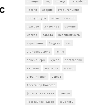
полиция
суд
погода
петербург
с
Россия
авария
строительство
прокуратура
мошенничество
пулково
животные
оружие
москва
работа
недвижимость
нарушения
бюджет
мчс
уголовное дело
тепло
пенсионеры
мусор
росгвардия
выплаты
закрытие
космос
ограничения
ущерб
Александр Колесов
фигурное катание
пенсия
Россельхознадзор
самолеты