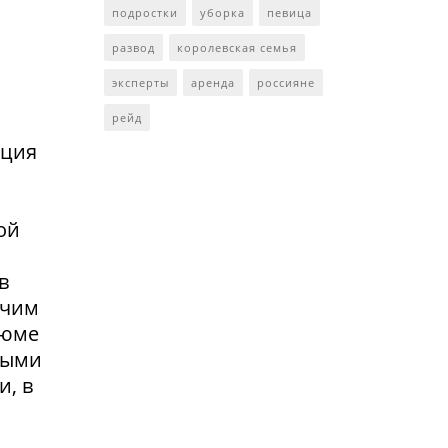
подростки
уборка
певица
развод
королевская семья
эксперты
аренда
россияне
рейд
нция
ой
в
очим
зюме
выми
и, в