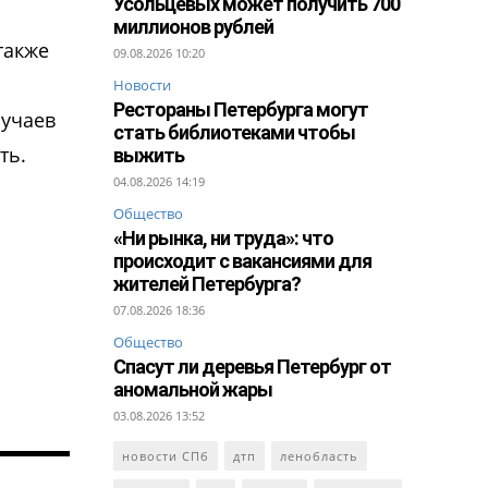
Усольцевых может получить 700
миллионов рублей
также
09.08.2026 10:20
Новости
Рестораны Петербурга могут
лучаев
стать библиотеками чтобы
ть.
выжить
04.08.2026 14:19
Общество
«Ни рынка, ни труда»: что
происходит с вакансиями для
жителей Петербурга?
07.08.2026 18:36
Общество
Спасут ли деревья Петербург от
аномальной жары
03.08.2026 13:52
новости СПб
дтп
ленобласть