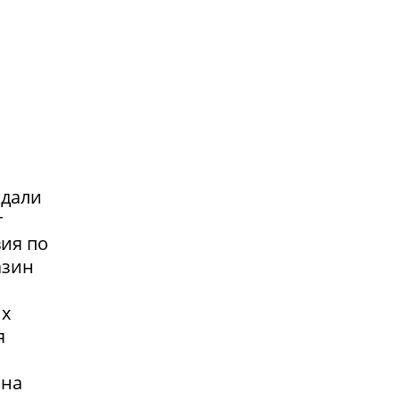
адали
т
вия по
азин
их
я
 на