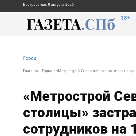
Воскресенье, 9 августа 2026
18+
Город
Главная
Город
«Метрострой Северной столицы» застрахует
«Метрострой Се
столицы» застра
сотрудников на 