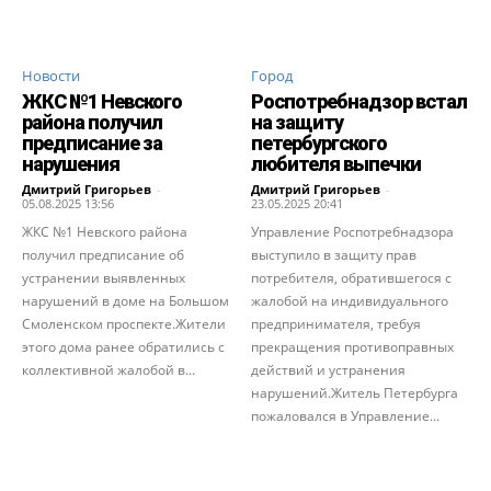
Новости
Город
ЖКС №1 Невского
Роспотребнадзор встал
района получил
на защиту
предписание за
петербургского
нарушения
любителя выпечки
Дмитрий Григорьев
-
Дмитрий Григорьев
-
05.08.2025 13:56
23.05.2025 20:41
ЖКС №1 Невского района
Управление Роспотребнадзора
получил предписание об
выступило в защиту прав
устранении выявленных
потребителя, обратившегося с
нарушений в доме на Большом
жалобой на индивидуального
Смоленском проспекте.Жители
предпринимателя, требуя
этого дома ранее обратились с
прекращения противоправных
коллективной жалобой в...
действий и устранения
нарушений.Житель Петербурга
пожаловался в Управление...