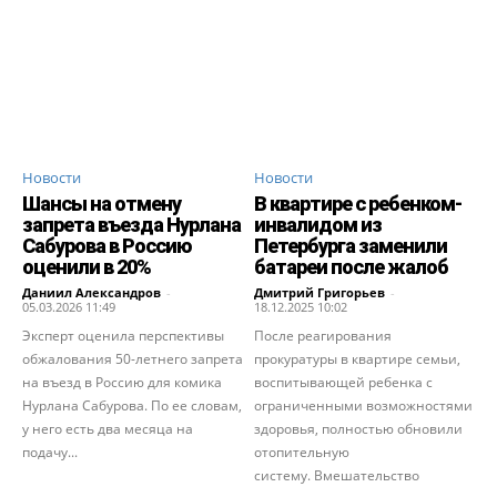
Новости
Новости
Шансы на отмену
В квартире с ребенком-
запрета въезда Нурлана
инвалидом из
Сабурова в Россию
Петербурга заменили
оценили в 20%
батареи после жалоб
Даниил Александров
-
Дмитрий Григорьев
-
05.03.2026 11:49
18.12.2025 10:02
Эксперт оценила перспективы
После реагирования
обжалования 50-летнего запрета
прокуратуры в квартире семьи,
на въезд в Россию для комика
воспитывающей ребенка с
Нурлана Сабурова. По ее словам,
ограниченными возможностями
у него есть два месяца на
здоровья, полностью обновили
подачу...
отопительную
систему. Вмешательство