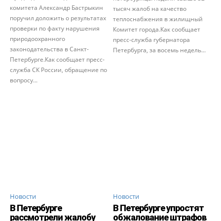
комитета Александр Бастрыкин
тысяч жалоб на качество
поручил доложить о результатах
теплоснабжения в жилищный
проверки по факту нарушения
Комитет города.Как сообщает
природоохранного
пресс-служба губернатора
законодательства в Санкт-
Петербурга, за восемь недель...
Петербурге.Как сообщает пресс-
служба СК России, обращение по
вопросу...
Новости
Новости
В Петербурге
В Петербурге упростят
рассмотрели жалобу
обжалование штрафов