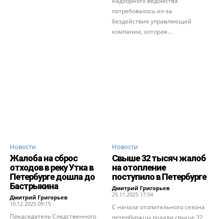
надзорного ведомства
потребовалось из-за
бездействия управляющей
компании, которая...
Новости
Новости
Жалоба на сброс
Свыше 32 тысяч жалоб
отходов в реку Утка в
на отопление
Петербурге дошла до
поступило в Петербурге
Бастрыкина
Дмитрий Григорьев
-
25.11.2025 17:54
Дмитрий Григорьев
-
10.12.2025 09:15
С начала отопительного сезона
Председатель Следственного
петербуржцы подали свыше 32