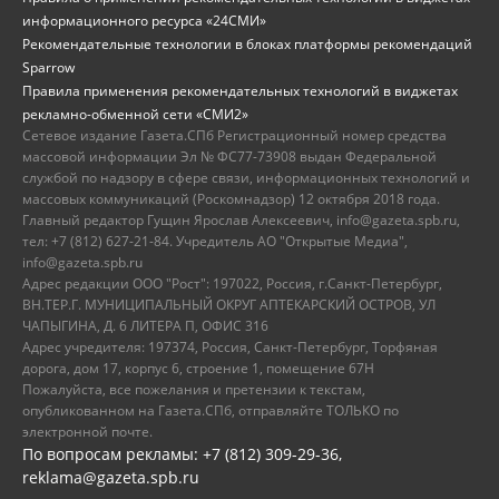
информационного ресурса «24СМИ»
Рекомендательные технологии в блоках платформы рекомендаций
Sparrow
Правила применения рекомендательных технологий в виджетах
рекламно-обменной сети «СМИ2»
Сетевое издание Газета.СПб Регистрационный номер средства
массовой информации Эл № ФС77-73908 выдан Федеральной
службой по надзору в сфере связи, информационных технологий и
массовых коммуникаций (Роскомнадзор) 12 октября 2018 года.
Главный редактор Гущин Ярослав Алексеевич, info@gazeta.spb.ru,
тел: +7 (812) 627-21-84. Учредитель АО "Открытые Медиа",
info@gazeta.spb.ru
Адрес редакции ООО "Рост": 197022, Россия, г.Санкт-Петербург,
ВН.ТЕР.Г. МУНИЦИПАЛЬНЫЙ ОКРУГ АПТЕКАРСКИЙ ОСТРОВ, УЛ
ЧАПЫГИНА, Д. 6 ЛИТЕРА П, ОФИС 316
Адрес учредителя: 197374, Россия, Санкт-Петербург, Торфяная
дорога, дом 17, корпус 6, строение 1, помещение 67Н
Пожалуйста, все пожелания и претензии к текстам,
опубликованном на Газета.СПб, отправляйте ТОЛЬКО по
электронной почте.
По вопросам рекламы: +7 (812) 309-29-36,
reklama@gazeta.spb.ru