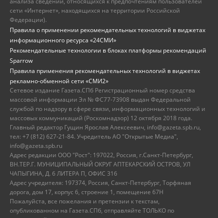
анализа сведений, относящихся к предпочтениям пользователей
сети «Интернет», находящихся на территории Российской
Федерации).
Правила о применении рекомендательных технологий в виджетах
информационного ресурса «24СМИ»
Рекомендательные технологии в блоках платформы рекомендаций
Sparrow
Правила применения рекомендательных технологий в виджетах
рекламно-обменной сети «СМИ2»
Сетевое издание Газета.СПб Регистрационный номер средства
массовой информации Эл № ФС77-73908 выдан Федеральной
службой по надзору в сфере связи, информационных технологий и
массовых коммуникаций (Роскомнадзор) 12 октября 2018 года.
Главный редактор Гущин Ярослав Алексеевич, info@gazeta.spb.ru,
тел: +7 (812) 627-21-84. Учредитель АО "Открытые Медиа",
info@gazeta.spb.ru
Адрес редакции ООО "Рост": 197022, Россия, г.Санкт-Петербург,
ВН.ТЕР.Г. МУНИЦИПАЛЬНЫЙ ОКРУГ АПТЕКАРСКИЙ ОСТРОВ, УЛ
ЧАПЫГИНА, Д. 6 ЛИТЕРА П, ОФИС 316
Адрес учредителя: 197374, Россия, Санкт-Петербург, Торфяная
дорога, дом 17, корпус 6, строение 1, помещение 67Н
Пожалуйста, все пожелания и претензии к текстам,
опубликованном на Газета.СПб, отправляйте ТОЛЬКО по