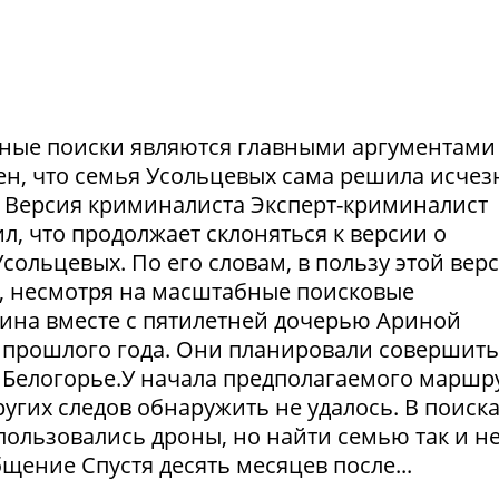
ешные поиски являются главными аргументами
рен, что семья Усольцевых сама решила исчезн
я. Версия криминалиста Эксперт-криминалист
ил, что продолжает склоняться к версии о
ольцевых. По его словам, в пользу этой вер
в, несмотря на масштабные поисковые
ина вместе с пятилетней дочерью Ариной
 прошлого года. Они планировали совершить
 Белогорье.У начала предполагаемого маршр
угих следов обнаружить не удалось. В поиск
пользовались дроны, но найти семью так и н
щение Спустя десять месяцев после...