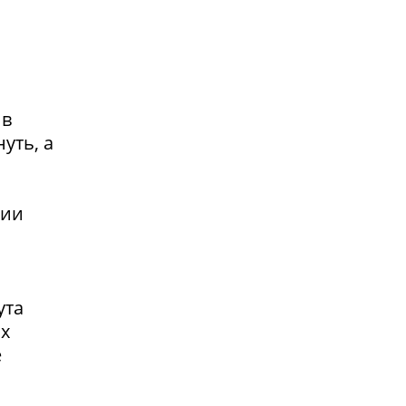
 в
уть, а
сии
ута
ах
е