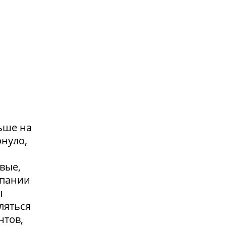
ьше на
онуло,
вые,
мпании
ы
ляться
нтов,