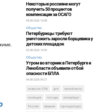
Некоторые россияне могут
получить 50 процентов
компенсации за ОСАГО
04.08.2026 10:08
Общество
Петербуржцы требуют
уничтожить заросли борщевика у
детских площадок
жиме.
02.08.2026 10:50
Общество
Утром во вторник в Петербурге и
й
Ленобласти объявили отбой
опасности БПЛА
04.08.2026 09:27
новости СПб
дтп
ленобласть
полиция
погода
петербург
о
Россия
авария
прокуратура