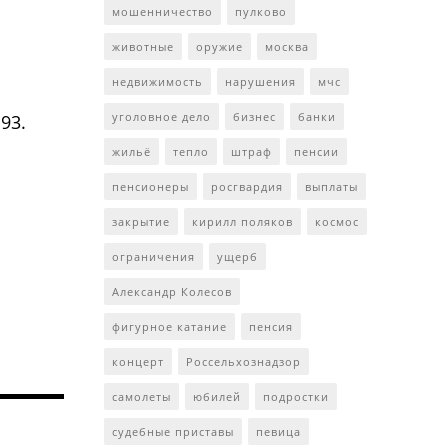
мошенничество
пулково
животные
оружие
москва
недвижимость
нарушения
мчс
уголовное дело
бизнес
банки
93.
жильё
тепло
штраф
пенсии
пенсионеры
росгвардия
выплаты
закрытие
кирилл поляков
космос
ограничения
ущерб
Александр Колесов
фигурное катание
пенсия
концерт
Россельхознадзор
самолеты
юбилей
подростки
судебные приставы
певица