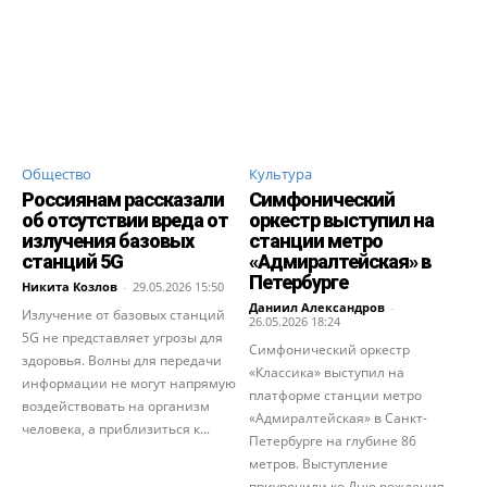
Общество
Культура
Россиянам рассказали
Симфонический
об отсутствии вреда от
оркестр выступил на
излучения базовых
станции метро
станций 5G
«Адмиралтейская» в
Петербурге
Никита Козлов
-
29.05.2026 15:50
Даниил Александров
-
Излучение от базовых станций
26.05.2026 18:24
5G не представляет угрозы для
Симфонический оркестр
здоровья. Волны для передачи
«Классика» выступил на
информации не могут напрямую
платформе станции метро
воздействовать на организм
«Адмиралтейская» в Санкт-
человека, а приблизиться к...
Петербурге на глубине 86
метров. Выступление
приурочили ко Дню рождения