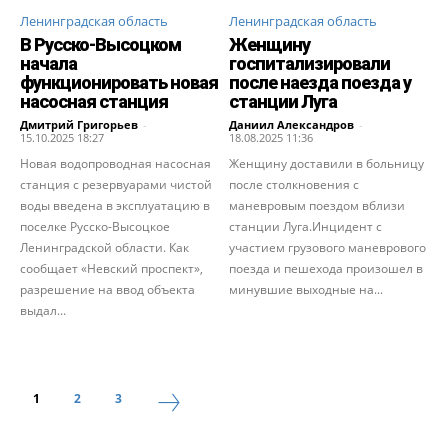
Ленинградская область
Ленинградская область
В Русско-Высоцком
Женщину
начала
госпитализировали
функционировать новая
после наезда поезда у
насосная станция
станции Луга
Дмитрий Григорьев
-
Даниил Александров
-
15.10.2025 18:27
18.08.2025 11:36
Новая водопроводная насосная
Женщину доставили в больницу
станция с резервуарами чистой
после столкновения с
воды введена в эксплуатацию в
маневровым поездом вблизи
поселке Русско-Высоцкое
станции Луга.Инцидент с
Ленинградской области. Как
участием грузового маневрового
сообщает «Невский проспект»,
поезда и пешехода произошел в
разрешение на ввод объекта
минувшие выходные на...
выдал...
1
2
3