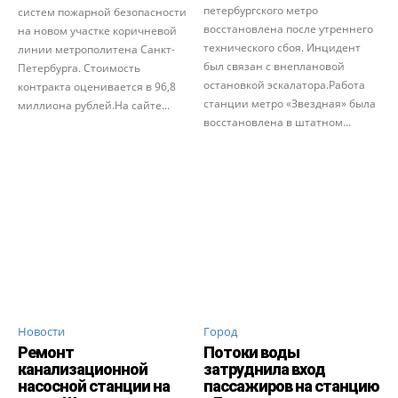
петербургского метро
систем пожарной безопасности
восстановлена после утреннего
на новом участке коричневой
технического сбоя. Инцидент
линии метрополитена Санкт-
был связан с внеплановой
Петербурга. Стоимость
остановкой эскалатора.Работа
контракта оценивается в 96,8
станции метро «Звездная» была
миллиона рублей.На сайте...
восстановлена в штатном...
Новости
Город
Ремонт
Потоки воды
канализационной
затруднила вход
насосной станции на
пассажиров на станцию