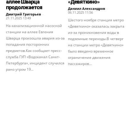
аллее Шварца
«Девяткино»
продолжается
Даниил Александров
-
06.11.2025 11:56
Дмитрий Григорьев
-
21.11.2025 13:49
Шестого ноября станция метро
На канализационной насосной
«Девяткино» оказалась закрыта
станции на аллее Евгения
из-за проникновения воды в
Шварца произошла авария из-за
подземные переходы.В четверг
попадания посторонних
на станции метро «Девяткино»
предметов.Как сообщает пресс-
было введено временное
служба ГУП «Водоканал Санкт-
ограничение движения
Петербурга», инцидент случился
пассажиров...
рано утром 19...