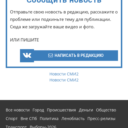
Отправьте свою новость в редакцию, расскажите о
проблеме или подкиньте тему для публикации.
Сюда же загружайте ваше видео и фото.
ИЛИ ПИШИТЕ
НАПИСАТЬ В РЕДАКЦИЮ
Новости СМИ2
Новости СМИ2
Все новости
Город
Происшествия
Деньги
Общество
Спорт
Вне СПб
Политика
Ленобласть
Пресс-релизы
Транспорт
Выборы-2026