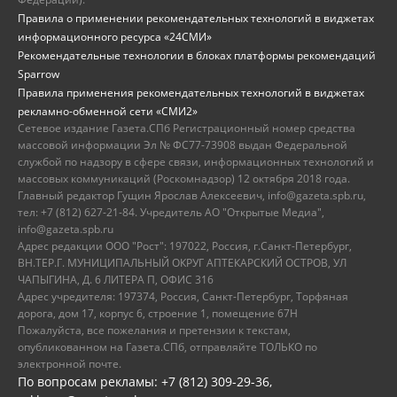
Правила о применении рекомендательных технологий в виджетах
информационного ресурса «24СМИ»
Рекомендательные технологии в блоках платформы рекомендаций
Sparrow
Правила применения рекомендательных технологий в виджетах
рекламно-обменной сети «СМИ2»
Сетевое издание Газета.СПб Регистрационный номер средства
массовой информации Эл № ФС77-73908 выдан Федеральной
службой по надзору в сфере связи, информационных технологий и
массовых коммуникаций (Роскомнадзор) 12 октября 2018 года.
Главный редактор Гущин Ярослав Алексеевич, info@gazeta.spb.ru,
тел: +7 (812) 627-21-84. Учредитель АО "Открытые Медиа",
info@gazeta.spb.ru
Адрес редакции ООО "Рост": 197022, Россия, г.Санкт-Петербург,
ВН.ТЕР.Г. МУНИЦИПАЛЬНЫЙ ОКРУГ АПТЕКАРСКИЙ ОСТРОВ, УЛ
ЧАПЫГИНА, Д. 6 ЛИТЕРА П, ОФИС 316
Адрес учредителя: 197374, Россия, Санкт-Петербург, Торфяная
дорога, дом 17, корпус 6, строение 1, помещение 67Н
Пожалуйста, все пожелания и претензии к текстам,
опубликованном на Газета.СПб, отправляйте ТОЛЬКО по
электронной почте.
По вопросам рекламы: +7 (812) 309-29-36,