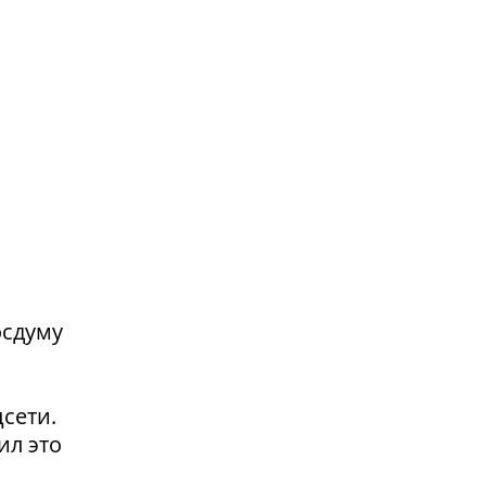
осдуму
сети.
ил это