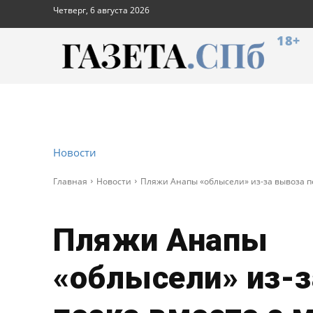
Четверг, 6 августа 2026
18+
Новости
Главная
Новости
Пляжи Анапы «облысели» из-за вывоза п
Пляжи Анапы
«облысели» из-