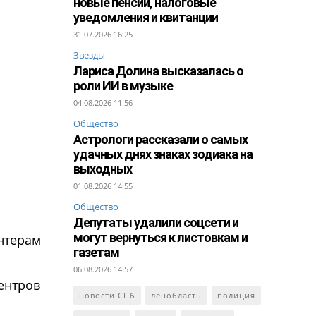
новые пенсии, налоговые
уведомления и квитанции
31.07.2026 16:25
Звезды
Лариса Долина высказалась о
роли ИИ в музыке
04.08.2026 11:56
Общество
Астрологи рассказали о самых
удачных днях знаках зодиака на
выходных
01.08.2026 14:55
Общество
Депутаты удалили соцсети и
могут вернуться к листовкам и
онтерам
газетам
06.08.2026 14:57
ентров
новости СПб
ленобласть
полиция