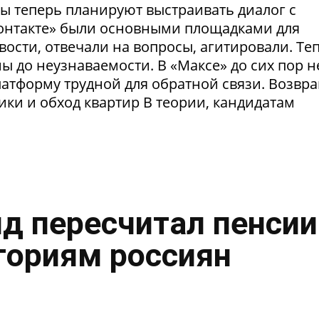
ты теперь планируют выстраивать диалог с
Контакте» были основными площадками для
ости, отвечали на вопросы, агитировали. Те
 до неузнаваемости. В «Максе» до сих пор н
латформу трудной для обратной связи. Возвр
рики и обход квартир В теории, кандидатам
нд пересчитал пенсии
гориям россиян