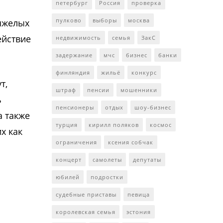
петербург
Россия
проверка
пулково
выборы
москва
яжелых
ействие
недвижимость
семья
ЗакС
задержание
мчс
бизнес
банки
финляндия
жильё
конкурс
т,
штраф
пенсии
мошенники
ь
пенсионеры
отдых
шоу-бизнес
а также
турция
кирилл поляков
космос
х как
ограничения
ксения собчак
концерт
самолеты
депутаты
юбилей
подростки
судебные приставы
певица
королевская семья
эстония