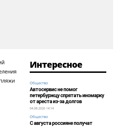
Интересное
ий
деления
 пляжи
Общество
Автосервис не помог
петербуржцу спрятать иномарку
от ареста из-за долгов
04.08.2026 14:14
Общество
С августа россияне получат