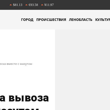
$81.13
€93.58
¥11.97
ГОРОД
ПРОИСШЕСТВИЯ
ЛЕНОБЛАСТЬ
КУЛЬТУ
еска вместе с мазутом
за вывоза