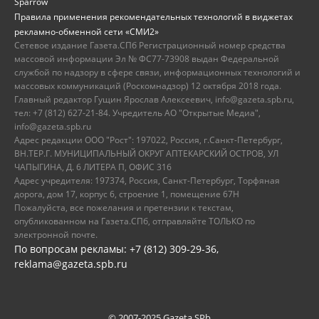
Sparrow
Правила применения рекомендательных технологий в виджетах
рекламно-обменной сети «СМИ2»
Сетевое издание Газета.СПб Регистрационный номер средства
массовой информации Эл № ФС77-73908 выдан Федеральной
службой по надзору в сфере связи, информационных технологий и
массовых коммуникаций (Роскомнадзор) 12 октября 2018 года.
Главный редактор Гущин Ярослав Алексеевич, info@gazeta.spb.ru,
тел: +7 (812) 627-21-84. Учредитель АО "Открытые Медиа",
info@gazeta.spb.ru
Адрес редакции ООО "Рост": 197022, Россия, г.Санкт-Петербург,
ВН.ТЕР.Г. МУНИЦИПАЛЬНЫЙ ОКРУГ АПТЕКАРСКИЙ ОСТРОВ, УЛ
ЧАПЫГИНА, Д. 6 ЛИТЕРА П, ОФИС 316
Адрес учредителя: 197374, Россия, Санкт-Петербург, Торфяная
дорога, дом 17, корпус 6, строение 1, помещение 67Н
Пожалуйста, все пожелания и претензии к текстам,
опубликованном на Газета.СПб, отправляйте ТОЛЬКО по
электронной почте.
По вопросам рекламы: +7 (812) 309-29-36,
reklama@gazeta.spb.ru
© 2007-2025 Gazeta.SPb