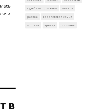
ялась
судебные приставы
певица
ысячи
развод
королевская семья
эстония
аренда
россияне
т в