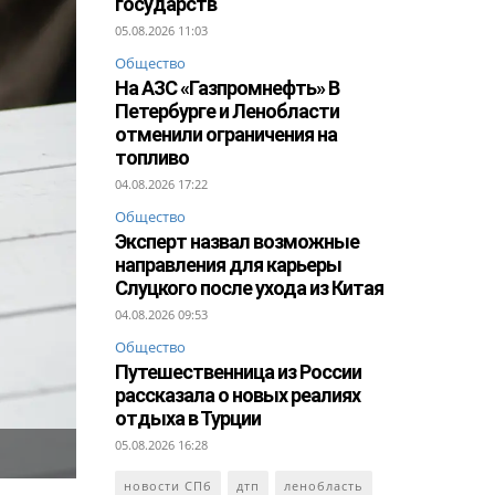
государств
05.08.2026 11:03
Общество
На АЗС «Газпромнефть» В
Петербурге и Ленобласти
отменили ограничения на
топливо
04.08.2026 17:22
Общество
Эксперт назвал возможные
направления для карьеры
Слуцкого после ухода из Китая
04.08.2026 09:53
Общество
Путешественница из России
рассказала о новых реалиях
отдыха в Турции
05.08.2026 16:28
новости СПб
дтп
ленобласть