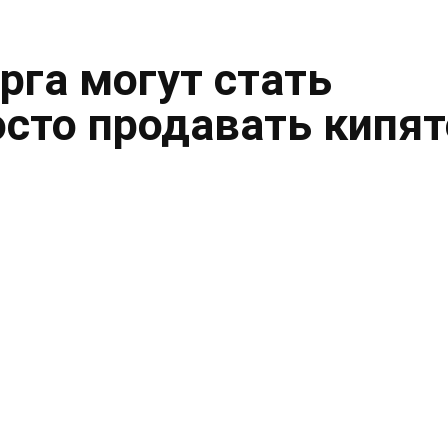
рга могут стать
осто продавать кипя