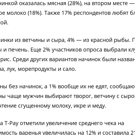
инкой оказалась мясная (28%), на втором месте —
ое молоко (18%). Также 17% респондентов любят б
ой.
нки из ветчины и сыра, 4% — из красной рыбы. 
ы и печень. Еще 2% участников опроса выбрали кл
и рис. Среди других вариантов начинок были назва
а, лук, морепродукты и сало.
ы без начинок, а 1% вообще их не едят, сообщаю
ины чаще мужчин выбирают творог, ветчину с сыро
тение сгущенному молоку, икре и меду.
 T-Pay отметили увеличение среднего чека на
имость варенья увеличилась на 12% и составила 2