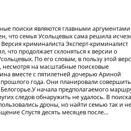
ешные поиски являются главными аргументами
рен, что семья Усольцевых сама решила исчезн
я. Версия криминалиста Эксперт-криминалист
ил, что продолжает склоняться к версии о
ольцевых. По его словам, в пользу этой вер
в, несмотря на масштабные поисковые
ина вместе с пятилетней дочерью Ариной
 прошлого года. Они планировали совершить
 Белогорье.У начала предполагаемого маршр
угих следов обнаружить не удалось. В поиск
пользовались дроны, но найти семью так и н
щение Спустя десять месяцев после...