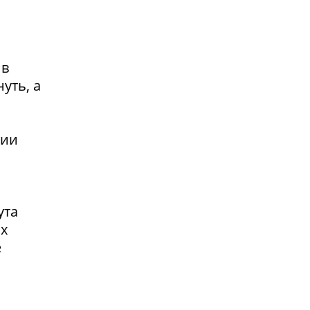
 в
уть, а
сии
ута
ах
е