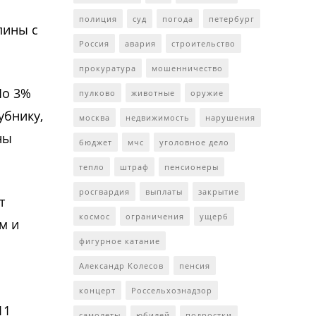
полиция
суд
погода
петербург
лины с
Россия
авария
строительство
прокуратура
мошенничество
По 3%
пулково
животные
оружие
убнику,
москва
недвижимость
нарушения
ны
бюджет
мчс
уголовное дело
тепло
штраф
пенсионеры
росгвардия
выплаты
закрытие
т
космос
ограничения
ущерб
м и
фигурное катание
Александр Колесов
пенсия
концерт
Россельхознадзор
11
самолеты
юбилей
подростки