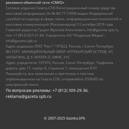
рекламно-обменной сети «СМИ2»
Сетевое издание Газета.СПб Регистрационный номер средства
массовой информации Эл № ФС77-73908 выдан Федеральной
службой по надзору в сфере связи, информационных технологий и
массовых коммуникаций (Роскомнадзор) 12 октября 2018 года.
Главный редактор Гущин Ярослав Алексеевич, info@gazeta.spb.ru,
тел: +7 (812) 627-21-84. Учредитель АО "Открытые Медиа",
info@gazeta.spb.ru
Адрес редакции ООО "Рост": 197022, Россия, г.Санкт-Петербург,
ВН.ТЕР.Г. МУНИЦИПАЛЬНЫЙ ОКРУГ АПТЕКАРСКИЙ ОСТРОВ, УЛ
ЧАПЫГИНА, Д. 6 ЛИТЕРА П, ОФИС 316
Адрес учредителя: 197374, Россия, Санкт-Петербург, Торфяная
дорога, дом 17, корпус 6, строение 1, помещение 67Н
Пожалуйста, все пожелания и претензии к текстам,
опубликованном на Газета.СПб, отправляйте ТОЛЬКО по
электронной почте.
По вопросам рекламы: +7 (812) 309-29-36,
reklama@gazeta.spb.ru
© 2007-2025 Gazeta.SPb