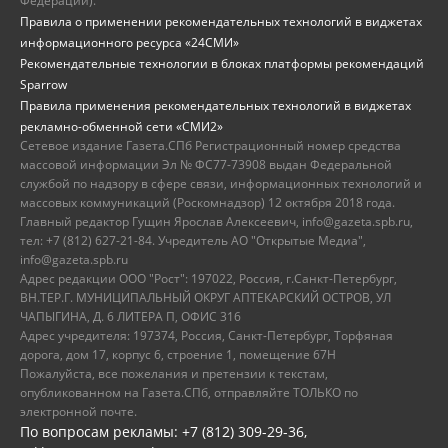
Федерации).
Правила о применении рекомендательных технологий в виджетах
информационного ресурса «24СМИ»
Рекомендательные технологии в блоках платформы рекомендаций
Sparrow
Правила применения рекомендательных технологий в виджетах
рекламно-обменной сети «СМИ2»
Сетевое издание Газета.СПб Регистрационный номер средства
массовой информации Эл № ФС77-73908 выдан Федеральной
службой по надзору в сфере связи, информационных технологий и
массовых коммуникаций (Роскомнадзор) 12 октября 2018 года.
Главный редактор Гущин Ярослав Алексеевич, info@gazeta.spb.ru,
тел: +7 (812) 627-21-84. Учредитель АО "Открытые Медиа",
info@gazeta.spb.ru
Адрес редакции ООО "Рост": 197022, Россия, г.Санкт-Петербург,
ВН.ТЕР.Г. МУНИЦИПАЛЬНЫЙ ОКРУГ АПТЕКАРСКИЙ ОСТРОВ, УЛ
ЧАПЫГИНА, Д. 6 ЛИТЕРА П, ОФИС 316
Адрес учредителя: 197374, Россия, Санкт-Петербург, Торфяная
дорога, дом 17, корпус 6, строение 1, помещение 67Н
Пожалуйста, все пожелания и претензии к текстам,
опубликованном на Газета.СПб, отправляйте ТОЛЬКО по
электронной почте.
По вопросам рекламы: +7 (812) 309-29-36,