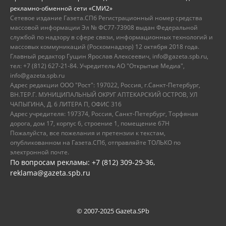
рекламно-обменной сети «СМИ2»
Сетевое издание Газета.СПб Регистрационный номер средства
массовой информации Эл № ФС77-73908 выдан Федеральной
службой по надзору в сфере связи, информационных технологий и
массовых коммуникаций (Роскомнадзор) 12 октября 2018 года.
Главный редактор Гущин Ярослав Алексеевич, info@gazeta.spb.ru,
тел: +7 (812) 627-21-84. Учредитель АО "Открытые Медиа",
info@gazeta.spb.ru
Адрес редакции ООО "Рост": 197022, Россия, г.Санкт-Петербург,
ВН.ТЕР.Г. МУНИЦИПАЛЬНЫЙ ОКРУГ АПТЕКАРСКИЙ ОСТРОВ, УЛ
ЧАПЫГИНА, Д. 6 ЛИТЕРА П, ОФИС 316
Адрес учредителя: 197374, Россия, Санкт-Петербург, Торфяная
дорога, дом 17, корпус 6, строение 1, помещение 67Н
Пожалуйста, все пожелания и претензии к текстам,
опубликованном на Газета.СПб, отправляйте ТОЛЬКО по
электронной почте.
По вопросам рекламы: +7 (812) 309-29-36,
reklama@gazeta.spb.ru
© 2007-2025 Gazeta.SPb