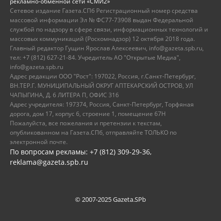
рекламно-обменной сети «СМИ2»
Сетевое издание Газета.СПб Регистрационный номер средства
массовой информации Эл № ФС77-73908 выдан Федеральной
службой по надзору в сфере связи, информационных технологий и
массовых коммуникаций (Роскомнадзор) 12 октября 2018 года.
Главный редактор Гущин Ярослав Алексеевич, info@gazeta.spb.ru,
тел: +7 (812) 627-21-84. Учредитель АО "Открытые Медиа",
info@gazeta.spb.ru
Адрес редакции ООО "Рост": 197022, Россия, г.Санкт-Петербург,
ВН.ТЕР.Г. МУНИЦИПАЛЬНЫЙ ОКРУГ АПТЕКАРСКИЙ ОСТРОВ, УЛ
ЧАПЫГИНА, Д. 6 ЛИТЕРА П, ОФИС 316
Адрес учредителя: 197374, Россия, Санкт-Петербург, Торфяная
дорога, дом 17, корпус 6, строение 1, помещение 67Н
Пожалуйста, все пожелания и претензии к текстам,
опубликованном на Газета.СПб, отправляйте ТОЛЬКО по
электронной почте.
По вопросам рекламы: +7 (812) 309-29-36,
reklama@gazeta.spb.ru
© 2007-2025 Gazeta.SPb