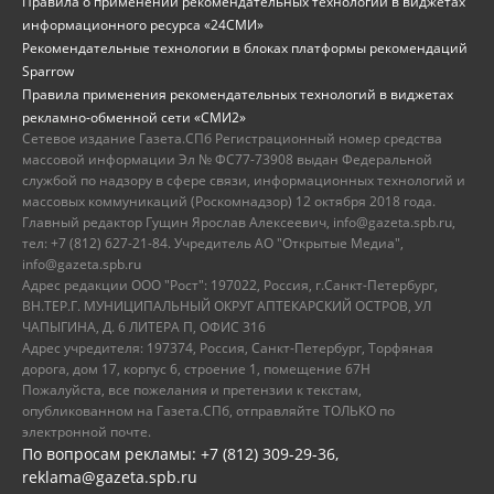
Правила о применении рекомендательных технологий в виджетах
информационного ресурса «24СМИ»
Рекомендательные технологии в блоках платформы рекомендаций
Sparrow
Правила применения рекомендательных технологий в виджетах
рекламно-обменной сети «СМИ2»
Сетевое издание Газета.СПб Регистрационный номер средства
массовой информации Эл № ФС77-73908 выдан Федеральной
службой по надзору в сфере связи, информационных технологий и
массовых коммуникаций (Роскомнадзор) 12 октября 2018 года.
Главный редактор Гущин Ярослав Алексеевич, info@gazeta.spb.ru,
тел: +7 (812) 627-21-84. Учредитель АО "Открытые Медиа",
info@gazeta.spb.ru
Адрес редакции ООО "Рост": 197022, Россия, г.Санкт-Петербург,
ВН.ТЕР.Г. МУНИЦИПАЛЬНЫЙ ОКРУГ АПТЕКАРСКИЙ ОСТРОВ, УЛ
ЧАПЫГИНА, Д. 6 ЛИТЕРА П, ОФИС 316
Адрес учредителя: 197374, Россия, Санкт-Петербург, Торфяная
дорога, дом 17, корпус 6, строение 1, помещение 67Н
Пожалуйста, все пожелания и претензии к текстам,
опубликованном на Газета.СПб, отправляйте ТОЛЬКО по
электронной почте.
По вопросам рекламы: +7 (812) 309-29-36,
reklama@gazeta.spb.ru