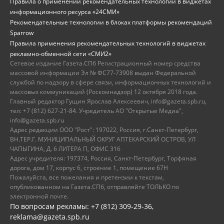
Правила о применении рекомендательных технологий в виджетах
информационного ресурса «24СМИ»
Рекомендательные технологии в блоках платформы рекомендаций
Sparrow
Правила применения рекомендательных технологий в виджетах
рекламно-обменной сети «СМИ2»
Сетевое издание Газета.СПб Регистрационный номер средства
массовой информации Эл № ФС77-73908 выдан Федеральной
службой по надзору в сфере связи, информационных технологий и
массовых коммуникаций (Роскомнадзор) 12 октября 2018 года.
Главный редактор Гущин Ярослав Алексеевич, info@gazeta.spb.ru,
тел: +7 (812) 627-21-84. Учредитель АО "Открытые Медиа",
info@gazeta.spb.ru
Адрес редакции ООО "Рост": 197022, Россия, г.Санкт-Петербург,
ВН.ТЕР.Г. МУНИЦИПАЛЬНЫЙ ОКРУГ АПТЕКАРСКИЙ ОСТРОВ, УЛ
ЧАПЫГИНА, Д. 6 ЛИТЕРА П, ОФИС 316
Адрес учредителя: 197374, Россия, Санкт-Петербург, Торфяная
дорога, дом 17, корпус 6, строение 1, помещение 67Н
Пожалуйста, все пожелания и претензии к текстам,
опубликованном на Газета.СПб, отправляйте ТОЛЬКО по
электронной почте.
По вопросам рекламы: +7 (812) 309-29-36,
reklama@gazeta.spb.ru