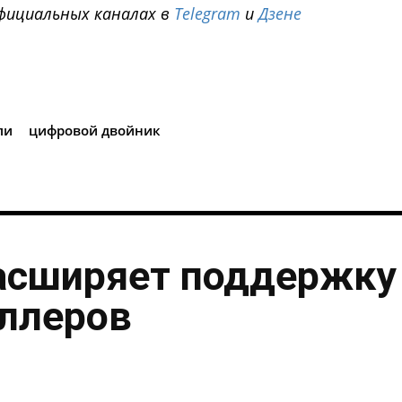
фициальных каналах в
Telegram
и
Дзене
i
ли
цифровой двойник
асширяет поддержку
ллеров