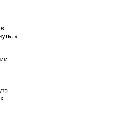
 в
уть, а
сии
ута
ах
е