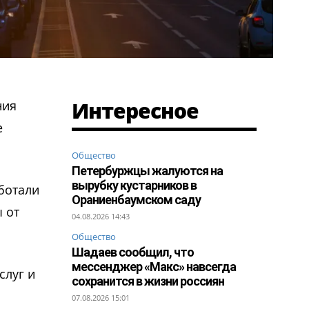
Интересное
ния
е
Общество
Петербуржцы жалуются на
вырубку кустарников в
ботали
Ораниенбаумском саду
 от
04.08.2026 14:43
Общество
Шадаев сообщил, что
мессенджер «Макс» навсегда
слуг и
сохранится в жизни россиян
07.08.2026 15:01