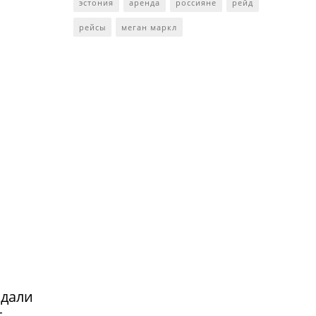
эстония
аренда
россияне
рейд
рейсы
меган маркл
адали
т