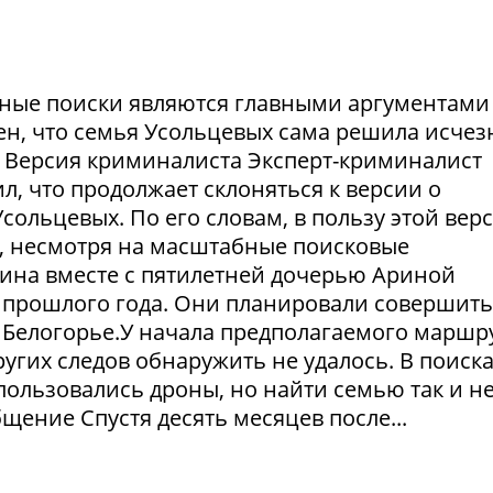
ешные поиски являются главными аргументами
рен, что семья Усольцевых сама решила исчезн
я. Версия криминалиста Эксперт-криминалист
ил, что продолжает склоняться к версии о
ольцевых. По его словам, в пользу этой вер
в, несмотря на масштабные поисковые
ина вместе с пятилетней дочерью Ариной
 прошлого года. Они планировали совершить
 Белогорье.У начала предполагаемого маршр
угих следов обнаружить не удалось. В поиск
пользовались дроны, но найти семью так и н
щение Спустя десять месяцев после...