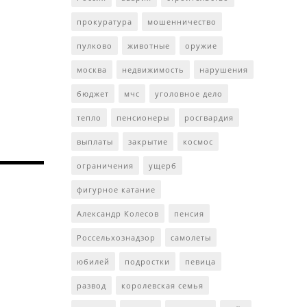
прокуратура
мошенничество
пулково
животные
оружие
москва
недвижимость
нарушения
бюджет
мчс
уголовное дело
тепло
пенсионеры
росгвардия
выплаты
закрытие
космос
ограничения
ущерб
фигурное катание
Александр Колесов
пенсия
Россельхознадзор
самолеты
юбилей
подростки
певица
развод
королевская семья