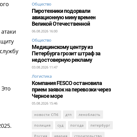
ого
Общество
Пиротехники подорвали
авиационную мину времен
Великой Отечественной
 атаки
06.08.2026 16:00
Общество
ащиту
Медицинскому центру из
-службу
Петербурга грозит штраф за
недостоверную рекламу
03.08.2026 11:47
Логистика
Компания FESCO остановила
 Это
прием заявок на перевозки через
Черное море
05.08.2026 15:46
новости СПб
дтп
ленобласть
2025.
полиция
суд
погода
петербург
Россия
авария
строительство