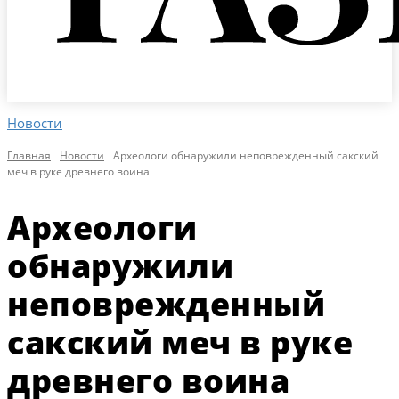
Новости
Главная
Новости
Археологи обнаружили неповрежденный сакский
меч в руке древнего воина
Археологи
обнаружили
неповрежденный
сакский меч в руке
древнего воина