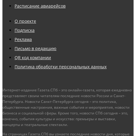
Расписание авиарейсов
О проекте
Подписка
Реклама
Письмо в редакцию
QR код компании
Политика обработки персональных данных
Интернет-издание Газета.СПб – это онлайн-газета, которая ежедневно
представляет своим читателям последние новости России и Санкт-
Петербурга. Новости Санкт-Петербурга сегодня – это политика,
общественные настроения, важные события и мероприятия, новости
бизнеса и социальной сферы. Кроме того, новости СПб сегодня – это,
конечно, события культуры и искусства: премьеры и выставки,
концерты и театральные спектакли.
На страницах Газета.СПб вы узнаете последние новости дня, которые