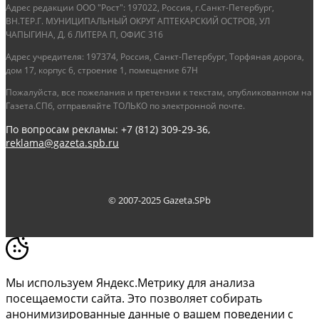
Адрес редакции ООО "Рост": 197022, Россия, г.Санкт-Петербург,
ВН.ТЕР.Г. МУНИЦИПАЛЬНЫЙ ОКРУГ АПТЕКАРСКИЙ ОСТРОВ, УЛ
ЧАПЫГИНА, Д. 6 ЛИТЕРА П, ОФИС 316
Адрес учредителя: 197374, Россия, Санкт-Петербург, Торфяная дорога,
дом 17, корпус 6, строение 1, помещение 67Н
Пожалуйста, все пожелания и претензии к текстам, опубликованном на
Газета.СПб, отправляйте ТОЛЬКО по электронной почте.
По вопросам рекламы: +7 (812) 309-29-36,
reklama@gazeta.spb.ru
© 2007-2025 Gazeta.SPb
Мы используем Яндекс.Метрику для анализа
посещаемости сайта. Это позволяет собирать
анонимизированные данные о вашем поведении с