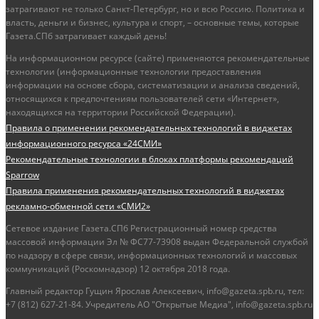
затрагивают не только Санкт-Петербург, но и всю Россию. Политика и
власть, деньги и бизнес, культура и спорт, – основные темы, которые
Газета.СПб затрагивает каждый день!
На информационном ресурсе (сайте) применяются рекомендательные
технологии (информационные технологии предоставления
информации на основе сбора, систематизации и анализа сведений,
относящихся к предпочтениям пользователей сети «Интернет»,
находящихся на территории Российской Федерации).
Правила о применении рекомендательных технологий в виджетах
информационного ресурса «24СМИ»
Рекомендательные технологии в блоках платформы рекомендаций
Sparrow
Правила применения рекомендательных технологий в виджетах
рекламно-обменной сети «СМИ2»
Сетевое издание Газета.СПб Регистрационный номер средства
массовой информации Эл № ФС77-73908 выдан Федеральной службой
по надзору в сфере связи, информационных технологий и массовых
коммуникаций (Роскомнадзор) 12 октября 2018 года.
Главный редактор Гущин Ярослав Алексеевич, info@gazeta.spb.ru, тел:
+7 (812) 627-21-84. Учредитель АО "Открытые Медиа", info@gazeta.spb.ru