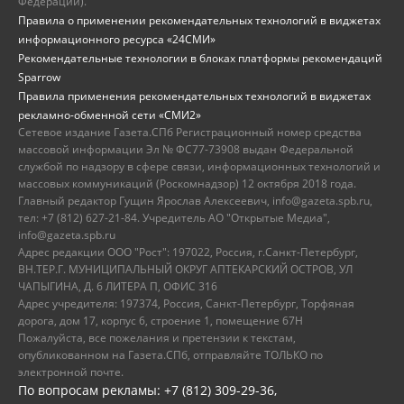
Федерации).
Правила о применении рекомендательных технологий в виджетах
информационного ресурса «24СМИ»
Рекомендательные технологии в блоках платформы рекомендаций
Sparrow
Правила применения рекомендательных технологий в виджетах
рекламно-обменной сети «СМИ2»
Сетевое издание Газета.СПб Регистрационный номер средства
массовой информации Эл № ФС77-73908 выдан Федеральной
службой по надзору в сфере связи, информационных технологий и
массовых коммуникаций (Роскомнадзор) 12 октября 2018 года.
Главный редактор Гущин Ярослав Алексеевич, info@gazeta.spb.ru,
тел: +7 (812) 627-21-84. Учредитель АО "Открытые Медиа",
info@gazeta.spb.ru
Адрес редакции ООО "Рост": 197022, Россия, г.Санкт-Петербург,
ВН.ТЕР.Г. МУНИЦИПАЛЬНЫЙ ОКРУГ АПТЕКАРСКИЙ ОСТРОВ, УЛ
ЧАПЫГИНА, Д. 6 ЛИТЕРА П, ОФИС 316
Адрес учредителя: 197374, Россия, Санкт-Петербург, Торфяная
дорога, дом 17, корпус 6, строение 1, помещение 67Н
Пожалуйста, все пожелания и претензии к текстам,
опубликованном на Газета.СПб, отправляйте ТОЛЬКО по
электронной почте.
По вопросам рекламы: +7 (812) 309-29-36,