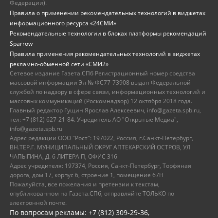
Федерации).
Правила о применении рекомендательных технологий в виджетах
информационного ресурса «24СМИ»
Рекомендательные технологии в блоках платформы рекомендаций
Sparrow
Правила применения рекомендательных технологий в виджетах
рекламно-обменной сети «СМИ2»
Сетевое издание Газета.СПб Регистрационный номер средства
массовой информации Эл № ФС77-73908 выдан Федеральной
службой по надзору в сфере связи, информационных технологий и
массовых коммуникаций (Роскомнадзор) 12 октября 2018 года.
Главный редактор Гущин Ярослав Алексеевич, info@gazeta.spb.ru,
тел: +7 (812) 627-21-84. Учредитель АО "Открытые Медиа",
info@gazeta.spb.ru
Адрес редакции ООО "Рост": 197022, Россия, г.Санкт-Петербург,
ВН.ТЕР.Г. МУНИЦИПАЛЬНЫЙ ОКРУГ АПТЕКАРСКИЙ ОСТРОВ, УЛ
ЧАПЫГИНА, Д. 6 ЛИТЕРА П, ОФИС 316
Адрес учредителя: 197374, Россия, Санкт-Петербург, Торфяная
дорога, дом 17, корпус 6, строение 1, помещение 67Н
Пожалуйста, все пожелания и претензии к текстам,
опубликованном на Газета.СПб, отправляйте ТОЛЬКО по
электронной почте.
По вопросам рекламы: +7 (812) 309-29-36,