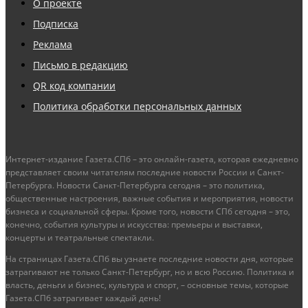
О проекте
Подписка
Реклама
Письмо в редакцию
QR код компании
Политика обработки персональных данных
Интернет-издание Газета.СПб – это онлайн-газета, которая ежедневно
представляет своим читателям последние новости России и Санкт-
Петербурга. Новости Санкт-Петербурга сегодня – это политика,
общественные настроения, важные события и мероприятия, новости
бизнеса и социальной сферы. Кроме того, новости СПб сегодня – это,
конечно, события культуры и искусства: премьеры и выставки,
концерты и театральные спектакли.
На страницах Газета.СПб вы узнаете последние новости дня, которые
затрагивают не только Санкт-Петербург, но и всю Россию. Политика и
власть, деньги и бизнес, культура и спорт, – основные темы, которые
Газета.СПб затрагивает каждый день!