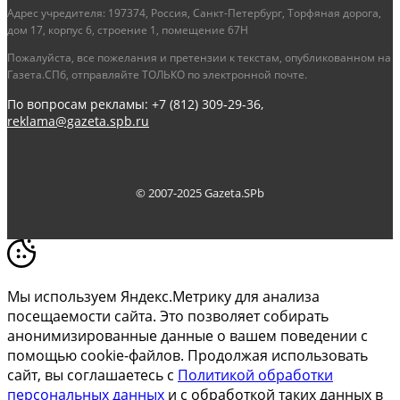
Адрес учредителя: 197374, Россия, Санкт-Петербург, Торфяная дорога,
дом 17, корпус 6, строение 1, помещение 67Н
Пожалуйста, все пожелания и претензии к текстам, опубликованном на
Газета.СПб, отправляйте ТОЛЬКО по электронной почте.
По вопросам рекламы: +7 (812) 309-29-36,
reklama@gazeta.spb.ru
© 2007-2025 Gazeta.SPb
Мы используем Яндекс.Метрику для анализа
посещаемости сайта. Это позволяет собирать
анонимизированные данные о вашем поведении с
помощью cookie-файлов. Продолжая использовать
сайт, вы соглашаетесь с
Политикой обработки
персональных данных
и с обработкой таких данных в