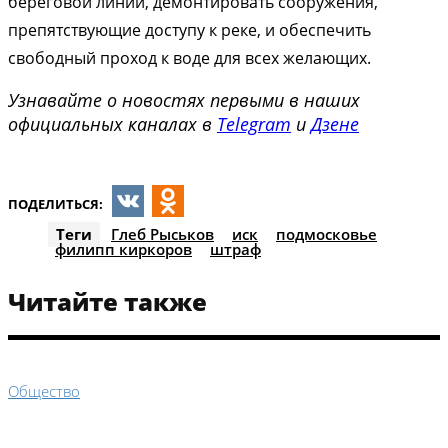
береговой линии, демонтировать сооружения,
препятствующие доступу к реке, и обеспечить
свободный проход к воде для всех желающих.
Узнавайте о новостях первыми в наших
официальных каналах в
Telegram
и
Дзене
ПОДЕЛИТЬСЯ:
VK
Odnoklassniki
Теги
Глеб Рыськов
иск
подмосковье
филипп киркоров
штраф
Читайте также
Общество