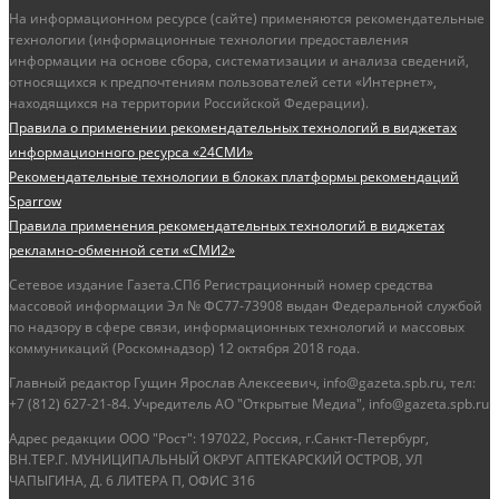
На информационном ресурсе (сайте) применяются рекомендательные
технологии (информационные технологии предоставления
информации на основе сбора, систематизации и анализа сведений,
относящихся к предпочтениям пользователей сети «Интернет»,
находящихся на территории Российской Федерации).
Правила о применении рекомендательных технологий в виджетах
информационного ресурса «24СМИ»
Рекомендательные технологии в блоках платформы рекомендаций
Sparrow
Правила применения рекомендательных технологий в виджетах
рекламно-обменной сети «СМИ2»
Сетевое издание Газета.СПб Регистрационный номер средства
массовой информации Эл № ФС77-73908 выдан Федеральной службой
по надзору в сфере связи, информационных технологий и массовых
коммуникаций (Роскомнадзор) 12 октября 2018 года.
Главный редактор Гущин Ярослав Алексеевич, info@gazeta.spb.ru, тел:
+7 (812) 627-21-84. Учредитель АО "Открытые Медиа", info@gazeta.spb.ru
Адрес редакции ООО "Рост": 197022, Россия, г.Санкт-Петербург,
ВН.ТЕР.Г. МУНИЦИПАЛЬНЫЙ ОКРУГ АПТЕКАРСКИЙ ОСТРОВ, УЛ
ЧАПЫГИНА, Д. 6 ЛИТЕРА П, ОФИС 316