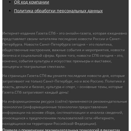
QR код компании
Политика обработки персональных данных
Интернет-издание Газета.СПб – это онлайн-газета, которая ежедневно
представляет своим читателям последние новости России и Санкт-
Петербурга. Новости Санкт-Петербурга сегодня – это политика,
общественные настроения, важные события и мероприятия, новости
бизнеса и социальной сферы. Кроме того, новости СПб сегодня – это,
конечно, события культуры и искусства: премьеры и выставки,
концерты и театральные спектакли.
На страницах Газета.СПб вы узнаете последние новости дня, которые
затрагивают не только Санкт-Петербург, но и всю Россию. Политика и
власть, деньги и бизнес, культура и спорт, – основные темы, которые
Газета.СПб затрагивает каждый день!
На информационном ресурсе (сайте) применяются рекомендательные
технологии (информационные технологии предоставления
информации на основе сбора, систематизации и анализа сведений,
относящихся к предпочтениям пользователей сети «Интернет»,
находящихся на территории Российской Федерации).
Правила о применении рекомендательных технологий в виджетах