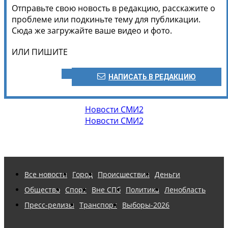
Отправьте свою новость в редакцию, расскажите о
проблеме или подкиньте тему для публикации.
Сюда же загружайте ваше видео и фото.
ИЛИ ПИШИТЕ
НАПИСАТЬ В РЕДАКЦИЮ
Новости СМИ2
Новости СМИ2
Все новости
Город
Происшествия
Деньги
Общество
Спорт
Вне СПб
Политика
Ленобласть
Пресс-релизы
Транспорт
Выборы-2026