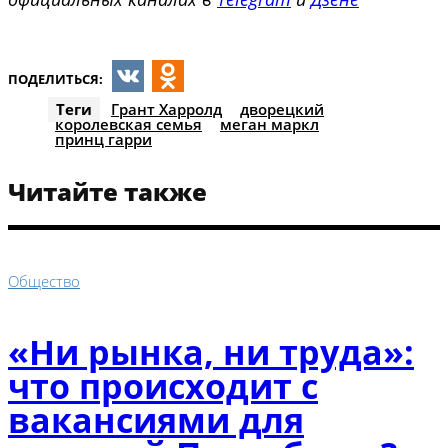
ПОДЕЛИТЬСЯ:
VK
Odnoklassniki
Теги
Грант Харролд
дворецкий
королевская семья
меган маркл
принц гарри
Читайте также
Общество
«Ни рынка, ни труда»:
что происходит с
вакансиями для