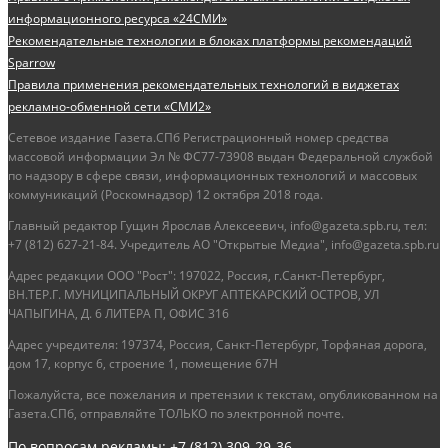
информационного ресурса «24СМИ»
Рекомендательные технологии в блоках платформы рекомендаций
Sparrow
Правила применения рекомендательных технологий в виджетах
рекламно-обменной сети «СМИ2»
Сетевое издание Газета.СПб Регистрационный номер средства
массовой информации Эл № ФС77-73908 выдан Федеральной службой
по надзору в сфере связи, информационных технологий и массовых
коммуникаций (Роскомнадзор) 12 октября 2018 года.
Главный редактор Гущин Ярослав Алексеевич, info@gazeta.spb.ru, тел:
+7 (812) 627-21-84. Учредитель АО "Открытые Медиа", info@gazeta.spb.ru
Адрес редакции ООО "Рост": 197022, Россия, г.Санкт-Петербург,
ВН.ТЕР.Г. МУНИЦИПАЛЬНЫЙ ОКРУГ АПТЕКАРСКИЙ ОСТРОВ, УЛ
ЧАПЫГИНА, Д. 6 ЛИТЕРА П, ОФИС 316
Адрес учредителя: 197374, Россия, Санкт-Петербург, Торфяная дорога,
дом 17, корпус 6, строение 1, помещение 67Н
Пожалуйста, все пожелания и претензии к текстам, опубликованном на
Газета.СПб, отправляйте ТОЛЬКО по электронной почте.
По вопросам рекламы: +7 (812) 309-29-36,