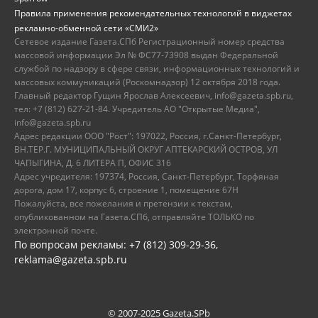
Правила применения рекомендательных технологий в виджетах
рекламно-обменной сети «СМИ2»
Сетевое издание Газета.СПб Регистрационный номер средства
массовой информации Эл № ФС77-73908 выдан Федеральной
службой по надзору в сфере связи, информационных технологий и
массовых коммуникаций (Роскомнадзор) 12 октября 2018 года.
Главный редактор Гущин Ярослав Алексеевич, info@gazeta.spb.ru,
тел: +7 (812) 627-21-84. Учредитель АО "Открытые Медиа",
info@gazeta.spb.ru
Адрес редакции ООО "Рост": 197022, Россия, г.Санкт-Петербург,
ВН.ТЕР.Г. МУНИЦИПАЛЬНЫЙ ОКРУГ АПТЕКАРСКИЙ ОСТРОВ, УЛ
ЧАПЫГИНА, Д. 6 ЛИТЕРА П, ОФИС 316
Адрес учредителя: 197374, Россия, Санкт-Петербург, Торфяная
дорога, дом 17, корпус 6, строение 1, помещение 67Н
Пожалуйста, все пожелания и претензии к текстам,
опубликованном на Газета.СПб, отправляйте ТОЛЬКО по
электронной почте.
По вопросам рекламы: +7 (812) 309-29-36,
reklama@gazeta.spb.ru
© 2007-2025 Gazeta.SPb