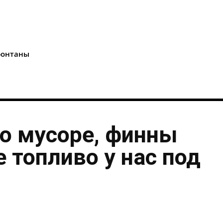
i
онтаны
о мусоре, финны
 топливо у нас под