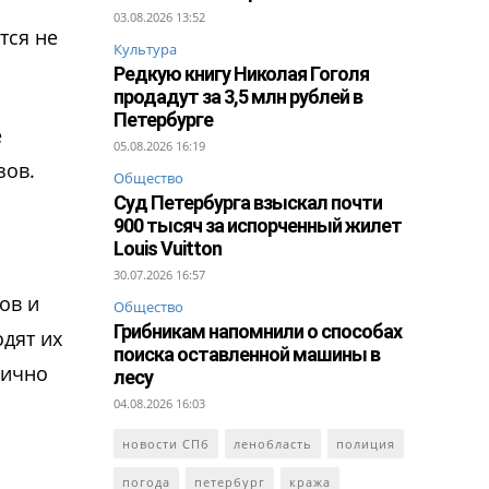
03.08.2026 13:52
тся не
Культура
Редкую книгу Николая Гоголя
продадут за 3,5 млн рублей в
Петербурге
е
05.08.2026 16:19
зов.
Общество
Суд Петербурга взыскал почти
900 тысяч за испорченный жилет
Louis Vuitton
30.07.2026 16:57
ов и
Общество
Грибникам напомнили о способах
дят их
поиска оставленной машины в
лично
лесу
04.08.2026 16:03
новости СПб
ленобласть
полиция
погода
петербург
кража