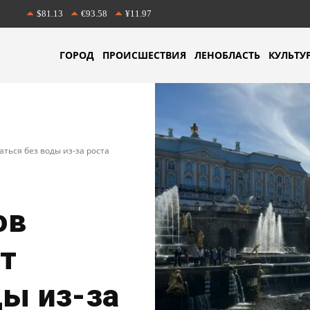
$81.13
€93.58
¥11.97
ГОРОД
ПРОИСШЕСТВИЯ
ЛЕНОБЛАСТЬ
КУЛЬТУ
ться без воды из-за роста
ов
т
ды из-за