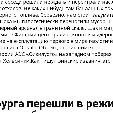
и соседи решили не ждать и переиграли нас
отходов. Не каких-нибудь там банальных пом
рного топлива. Серьезно, нам стоит задумат
. Пока мы гипотетически переносили мусорны
ерный арсенал в гранитной скале. Шах и мат,
 в мире Финский центр радиационной и ядерн
ие на эксплуатацию первого в мире геологич
оплива Onkalo. Объект, строившийся
тории АЭС «Олкилуото» на западном побере
т Хельсинки.Как пишут финские издания, это
урга перешли в реж