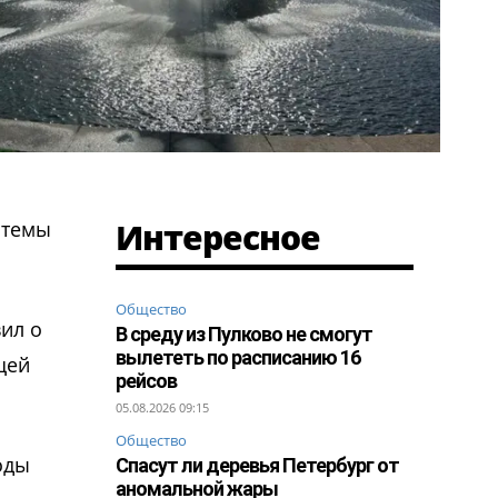
Интересное
стемы
Общество
ил о
В среду из Пулково не смогут
вылететь по расписанию 16
щей
рейсов
05.08.2026 09:15
Общество
оды
Спасут ли деревья Петербург от
аномальной жары