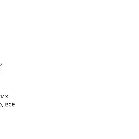
о
х
ких
, все