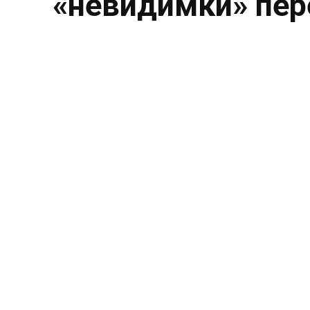
«невидимки» пе