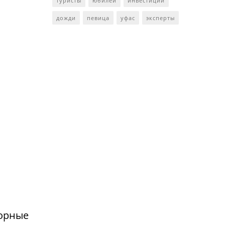
туристы
юбилей
инвестиции
дожди
певица
уфас
эксперты
сорные