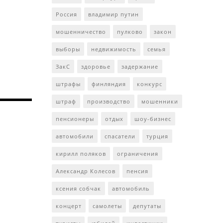
Россия
владимир путин
мошенничество
пулково
закон
выборы
недвижимость
семья
ЗакС
здоровье
задержание
штрафы
финляндия
конкурс
штраф
производство
мошенники
пенсионеры
отдых
шоу-бизнес
автомобили
спасатели
турция
кирилл поляков
ограничения
Александр Колесов
пенсия
ксения собчак
автомобиль
концерт
самолеты
депутаты