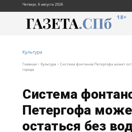
Четверг, 6 августа 2026
18+
Культура
Главная
Культура
Система фонтанов Петергофа может оста
города
Система фонтан
Петергофа може
остаться без во