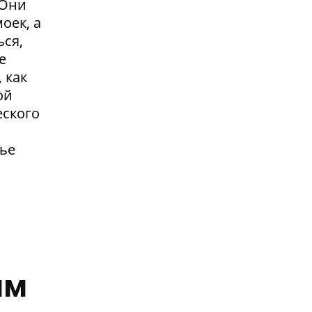
.Они
оек, а
ься,
е
 как
ой
еского
жье
им