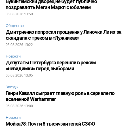
Букингемский дворец не будет публично
поздравлять Меган Маркл с юбилеем
05.08.2026 13:59
Общество
Дмитриенко попросил прощения у Линочки Ли из-за
скандала с треком в «Лужниках»
05.08.2026 13:22
Новости
Депутаты Петербурга перешли в режим
«невидимки» перед выборами
05.08.2026 13:05
Звезды
Генри Кавилл сыграет главную роль в сериале по
вселенной Warhammer
05.08.2026 13:00
Новости
Мойка78: Почти 8 тысяч жителей СЗФО