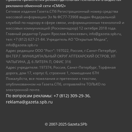
рекламно-обменной сети «СМИ2»
Сетевое издание Газета.СПб Регистрационный номер средства
массовой информации Эл № ФС77-73908 выдан Федеральной
службой по надзору в сфере связи, информационных технологий и
массовых коммуникаций (Роскомнадзор) 12 октября 2018 года.
Главный редактор Гущин Ярослав Алексеевич, info@gazeta.spb.ru,
тел: +7 (812) 627-21-84. Учредитель АО "Открытые Медиа",
info@gazeta.spb.ru
Адрес редакции ООО "Рост": 197022, Россия, г.Санкт-Петербург,
ВН.ТЕР.Г. МУНИЦИПАЛЬНЫЙ ОКРУГ АПТЕКАРСКИЙ ОСТРОВ, УЛ
ЧАПЫГИНА, Д. 6 ЛИТЕРА П, ОФИС 316
Адрес учредителя: 197374, Россия, Санкт-Петербург, Торфяная
дорога, дом 17, корпус 6, строение 1, помещение 67Н
Пожалуйста, все пожелания и претензии к текстам,
опубликованном на Газета.СПб, отправляйте ТОЛЬКО по
электронной почте.
По вопросам рекламы: +7 (812) 309-29-36,
reklama@gazeta.spb.ru
© 2007-2025 Gazeta.SPb