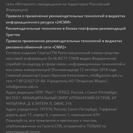
сети «Интернет», находящихся на территории Российской
Федерации).
Правила о применении рекомендательных технологий в виджетах
информационного ресурса «24СМИ»
Рекомендательные технологии в блоках платформы рекомендаций
Sparrow
Правила применения рекомендательных технологий в виджетах
рекламно-обменной сети «СМИ2»
Сетевое издание Газета.СПб Регистрационный номер средства
массовой информации Эл № ФС77-73908 выдан Федеральной
службой по надзору в сфере связи, информационных технологий и
массовых коммуникаций (Роскомнадзор) 12 октября 2018 года.
Главный редактор Гущин Ярослав Алексеевич, info@gazeta.spb.ru,
тел: +7 (812) 627-21-84. Учредитель АО "Открытые Медиа",
info@gazeta.spb.ru
Адрес редакции ООО "Рост": 197022, Россия, г.Санкт-Петербург,
ВН.ТЕР.Г. МУНИЦИПАЛЬНЫЙ ОКРУГ АПТЕКАРСКИЙ ОСТРОВ, УЛ
ЧАПЫГИНА, Д. 6 ЛИТЕРА П, ОФИС 316
Адрес учредителя: 197374, Россия, Санкт-Петербург, Торфяная
дорога, дом 17, корпус 6, строение 1, помещение 67Н
Пожалуйста, все пожелания и претензии к текстам,
опубликованном на Газета.СПб, отправляйте ТОЛЬКО по
электронной почте.