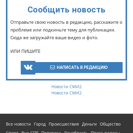
Сообщить новость
Отправьте свою новость в редакцию, расскажите о
проблеме или подкиньте тему для публикации.
Сюда же загружайте ваше видео и фото.
ИЛИ ПИШИТЕ
НАПИСАТЬ В РЕДАКЦИЮ
Новости СМИ2
Новости СМИ2
Все новости
Город
Происшествия
Деньги
Общество
Спорт
Вне СПб
Политика
Ленобласть
Пресс-релизы