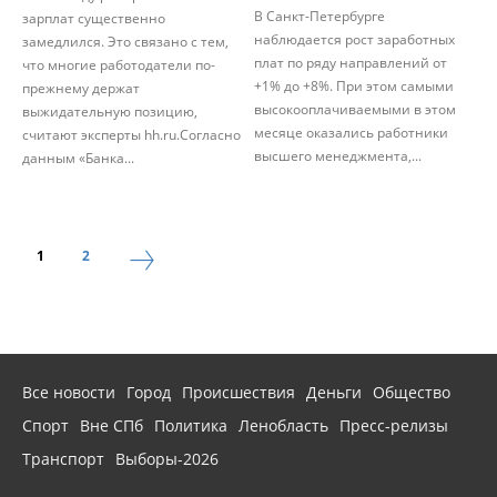
В Санкт-Петербурге
зарплат существенно
наблюдается рост заработных
замедлился. Это связано с тем,
плат по ряду направлений от
что многие работодатели по-
+1% до +8%. При этом самыми
прежнему держат
высокооплачиваемыми в этом
выжидательную позицию,
месяце оказались работники
считают эксперты hh.ru.Согласно
высшего менеджмента,...
данным «Банка...
1
2
Все новости
Город
Происшествия
Деньги
Общество
Спорт
Вне СПб
Политика
Ленобласть
Пресс-релизы
Транспорт
Выборы-2026