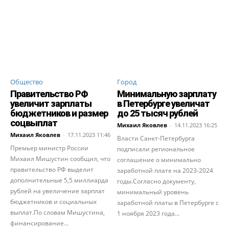
Общество
Город
Правительство РФ
Минимальную зарплату
увеличит зарплаты
в Петербурге увеличат
бюджетников и размер
до 25 тысяч рублей
соцвыплат
Михаил Яковлев
-
14.11.2023 16:25
Михаил Яковлев
-
17.11.2023 11:46
Власти Санкт-Петербурга
Премьер министр России
подписали региональное
Михаил Мишустин сообщил, что
соглашение о минимально
правительство РФ выделит
заработной плате на 2023-2024
дополнительные 5,5 миллиарда
годы.Согласно документу,
рублей на увеличение зарплат
минимальный уровень
бюджетников и социальных
заработной платы в Петербурге с
выплат.По словам Мишустина,
1 ноября 2023 года...
финансирование...