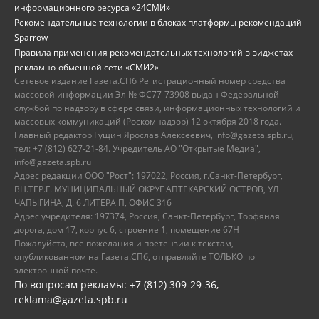
информационного ресурса «24СМИ»
Рекомендательные технологии в блоках платформы рекомендаций
Sparrow
Правила применения рекомендательных технологий в виджетах
рекламно-обменной сети «СМИ2»
Сетевое издание Газета.СПб Регистрационный номер средства
массовой информации Эл № ФС77-73908 выдан Федеральной
службой по надзору в сфере связи, информационных технологий и
массовых коммуникаций (Роскомнадзор) 12 октября 2018 года.
Главный редактор Гущин Ярослав Алексеевич, info@gazeta.spb.ru,
тел: +7 (812) 627-21-84. Учредитель АО "Открытые Медиа",
info@gazeta.spb.ru
Адрес редакции ООО "Рост": 197022, Россия, г.Санкт-Петербург,
ВН.ТЕР.Г. МУНИЦИПАЛЬНЫЙ ОКРУГ АПТЕКАРСКИЙ ОСТРОВ, УЛ
ЧАПЫГИНА, Д. 6 ЛИТЕРА П, ОФИС 316
Адрес учредителя: 197374, Россия, Санкт-Петербург, Торфяная
дорога, дом 17, корпус 6, строение 1, помещение 67Н
Пожалуйста, все пожелания и претензии к текстам,
опубликованном на Газета.СПб, отправляйте ТОЛЬКО по
электронной почте.
По вопросам рекламы: +7 (812) 309-29-36,
reklama@gazeta.spb.ru