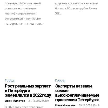
примерно 60% компаний
года она составила немногим
испытывают дефицит
больше 65 тысяч рублей – на
квалифицированных
5%...
сотрудников и примерно
четверть из них подняли...
Город
Город
Рост реальных зарплат
Эксперты назвали
в Петербурге
самые
замедлился в 2022 году
высокооплачиваемые
профессии Петербурга
Иван Филатов
-
21.12.2022 09:39
Иван Филатов
-
09.12.2022 10:12
В 2022 году рост реальных