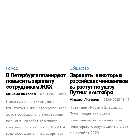
Город
Общество
В Петербурге планируют
Зарплаты некоторых
повысить зарплату
российских чиновников
сотрудникам ЖКХ
вырастут по указу
Путина с октября
Михаил Яковлев
-
09.11.2023 20:50
Михаил Яковлев
-
26.09.2023 13:45
Председатель жилищного
Президент России Владимир
комитета Санкт-Петербурга Олег
Путин подписал указ о
Зотов сообщил о планах города
повышении заработных плат
повысить заработную плату
некоторых госслужащих на 5,5%
специалистам сферы ЖКХ в 2024
с 1 октября 2023
году.Сообщается, что дворники