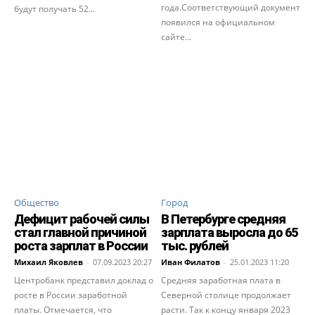
года.Соответствующий документ
будут получать 52...
появился на официальном
сайте...
Общество
Город
Дефицит рабочей силы
В Петербурге средняя
стал главной причиной
зарплата выросла до 65
роста зарплат в России
тыс. рублей
Михаил Яковлев
-
07.09.2023 20:27
Иван Филатов
-
25.01.2023 11:20
Центробанк представил доклад о
Средняя заработная плата в
росте в России заработной
Северной столице продолжает
платы. Отмечается, что
расти. Так к концу января 2023