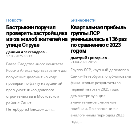
Новости
Бизнес-вести
Бастрыкин поручил
Квартальная прибыль
проверить застройщика
группы ЛСР
из-за жалоб жителей на
уменьшилась в 136 раз
улице Струве
по сравнению с 2023
годом
Даниил Александров
-
17.05.2025 16:13
Дмитрий Григорьев
-
21.04.2025 20:58
Глава Следственного комитета
Группа ЛСР, крупный девелопер
России Александр Бастрыкин дал
Санкт-Петербурга, опубликовала
поручение доложить о ходе
финансовые результаты за
проверки по факту нарушений
первый квартал 2025 года,
прав участников долевого
демонстрирующие
строительства в Московском
значительное снижение
районе Санкт-
прибыли. По сравнению с
Петербурга.Поводом для...
аналогичным периодом 2023
года,...