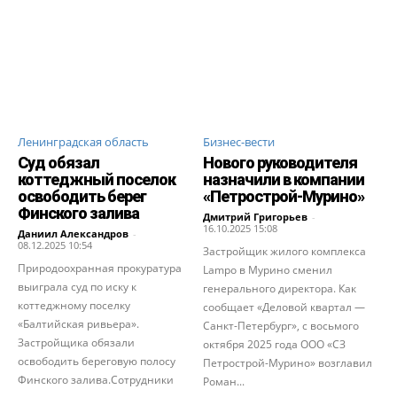
Ленинградская область
Бизнес-вести
Суд обязал
Нового руководителя
коттеджный поселок
назначили в компании
освободить берег
«Петрострой-Мурино»
Финского залива
Дмитрий Григорьев
-
16.10.2025 15:08
Даниил Александров
-
08.12.2025 10:54
Застройщик жилого комплекса
Природоохранная прокуратура
Lampo в Мурино сменил
выиграла суд по иску к
генерального директора. Как
коттеджному поселку
сообщает «Деловой квартал —
«Балтийская ривьера».
Санкт-Петербург», с восьмого
Застройщика обязали
октября 2025 года ООО «СЗ
освободить береговую полосу
Петрострой-Мурино» возглавил
Финского залива.Сотрудники
Роман...