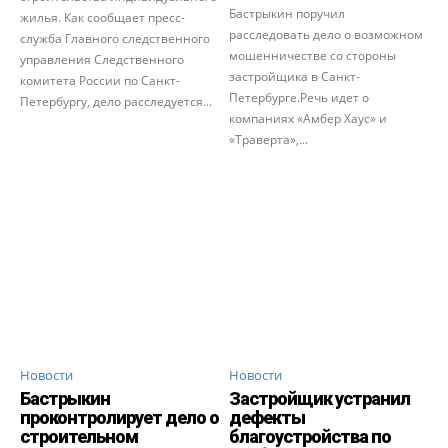
Бастрыкин поручил
жилья. Как сообщает пресс-
расследовать дело о возможном
служба Главного следственного
мошенничестве со стороны
управления Следственного
застройщика в Санкт-
комитета России по Санкт-
Петербурге.Речь идет о
Петербургу, дело расследуется...
компаниях «Амбер Хаус» и
«Траверта»,...
Новости
Новости
Бастрыкин
Застройщик устранил
проконтролирует дело о
дефекты
строительном
благоустройства по