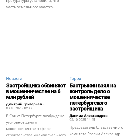
прокуратуры установили, что
часть земельного участка...
Новости
Город
Застройщика обвиняют
Бастрыкин взял на
в мошенничестве на 6
контроль дело о
млн рублей
мошенничестве
петербургского
Дмитрий Григорьев
-
застройщика
03.10.2025 18:33
В Санкт-Петербурге возбуждено
Даниил Александров
-
02.10.2025 14:45
уголовное дело о
Председатель Следственного
мошенничестве в сфере
комитета России Александр
строительства индивидуального