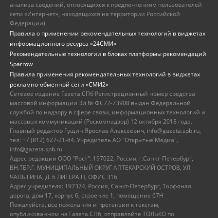
анализа сведений, относящихся к предпочтениям пользователей
сети «Интернет», находящихся на территории Российской
Федерации).
Правила о применении рекомендательных технологий в виджетах
информационного ресурса «24СМИ»
Рекомендательные технологии в блоках платформы рекомендаций
Sparrow
Правила применения рекомендательных технологий в виджетах
рекламно-обменной сети «СМИ2»
Сетевое издание Газета.СПб Регистрационный номер средства
массовой информации Эл № ФС77-73908 выдан Федеральной
службой по надзору в сфере связи, информационных технологий и
массовых коммуникаций (Роскомнадзор) 12 октября 2018 года.
Главный редактор Гущин Ярослав Алексеевич, info@gazeta.spb.ru,
тел: +7 (812) 627-21-84. Учредитель АО "Открытые Медиа",
info@gazeta.spb.ru
Адрес редакции ООО "Рост": 197022, Россия, г.Санкт-Петербург,
ВН.ТЕР.Г. МУНИЦИПАЛЬНЫЙ ОКРУГ АПТЕКАРСКИЙ ОСТРОВ, УЛ
ЧАПЫГИНА, Д. 6 ЛИТЕРА П, ОФИС 316
Адрес учредителя: 197374, Россия, Санкт-Петербург, Торфяная
дорога, дом 17, корпус 6, строение 1, помещение 67Н
Пожалуйста, все пожелания и претензии к текстам,
опубликованном на Газета.СПб, отправляйте ТОЛЬКО по