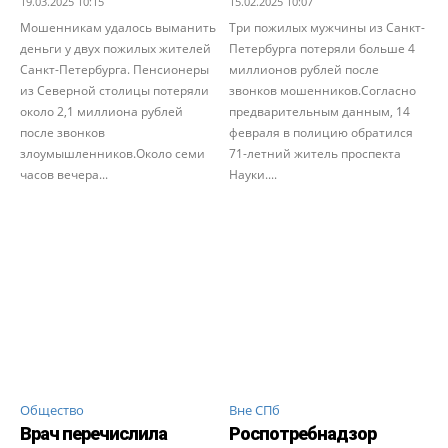
19.03.2025 10:15
15.02.2025 10:07
Мошенникам удалось выманить
Три пожилых мужчины из Санкт-
деньги у двух пожилых жителей
Петербурга потеряли больше 4
Санкт-Петербурга. Пенсионеры
миллионов рублей после
из Северной столицы потеряли
звонков мошенников.Согласно
около 2,1 миллиона рублей
предварительным данным, 14
после звонков
февраля в полицию обратился
злоумышленников.Около семи
71-летний житель проспекта
часов вечера...
Науки....
Общество
Вне СПб
Врач перечислила
Роспотребнадзор