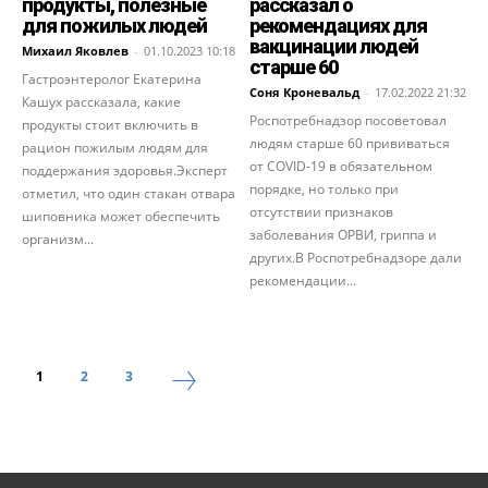
продукты, полезные
рассказал о
для пожилых людей
рекомендациях для
вакцинации людей
Михаил Яковлев
-
01.10.2023 10:18
старше 60
Гастроэнтеролог Екатерина
Соня Кроневальд
-
17.02.2022 21:32
Кашух рассказала, какие
Роспотребнадзор посоветовал
продукты стоит включить в
людям старше 60 прививаться
рацион пожилым людям для
от COVID-19 в обязательном
поддержания здоровья.Эксперт
порядке, но только при
отметил, что один стакан отвара
отсутствии признаков
шиповника может обеспечить
заболевания ОРВИ, гриппа и
организм...
других.В Роспотребнадзоре дали
рекомендации...
1
2
3