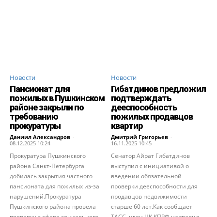
Новости
Новости
Пансионат для
Гибатдинов предложил
пожилых в Пушкинском
подтверждать
районе закрыли по
дееспособность
требованию
пожилых продавцов
прокуратуры
квартир
Даниил Александров
-
Дмитрий Григорьев
-
08.12.2025 10:24
16.11.2025 10:45
Прокуратура Пушкинского
Сенатор Айрат Гибатдинов
района Санкт-Петербурга
выступил с инициативой о
добилась закрытия частного
введении обязательной
пансионата для пожилых из-за
проверки дееспособности для
нарушений.Прокуратура
продавцов недвижимости
Пушкинского района провела
старше 60 лет.Как сообщает
проверку в сфере социального
ТАСС, член ЦК КПРФ направил