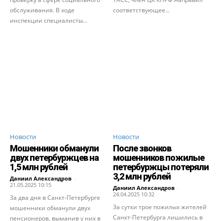
обслуживания. В ходе
соответствующее...
инспекции специалисты...
Новости
Новости
Мошенники обманули
После звонков
двух петербуржцев на
мошенников пожилые
1,5 млн рублей
петербуржцы потеряли
3,2 млн рублей
Даниил Александров
-
21.05.2025 10:15
Даниил Александров
-
24.04.2025 10:32
За два дня в Санкт-Петербурге
За сутки трое пожилых жителей
мошенники обманули двух
Санкт-Петербурга лишились в
пенсионеров, выманив у них в