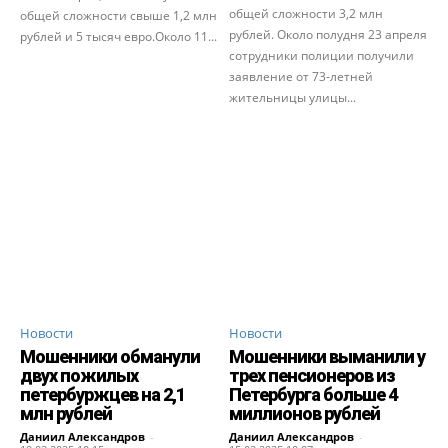
общей сложности 3,2 млн
общей сложности свыше 1,2 млн
рублей. Около полудня 23 апреля
рублей и 5 тысяч евро.Около 11...
сотрудники полиции получили
заявление от 73-летней
жительницы улицы...
Новости
Новости
Мошенники обманули
Мошенники выманили у
двух пожилых
трех пенсионеров из
петербуржцев на 2,1
Петербурга больше 4
млн рублей
миллионов рублей
Даниил Александров
-
Даниил Александров
-