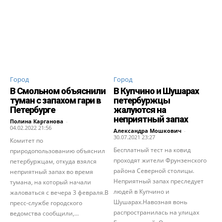
Город
Город
В Смольном объяснили
В Купчино и Шушарах
туман с запахом гари в
петербуржцы
Петербурге
жалуются на
неприятный запах
Полина Карганова
-
04.02.2022 21:56
Александра Мошкович
-
30.07.2021 23:27
Комитет по
Бесплатный тест на ковид
природопользованию объяснил
проходят жители Фрунзенского
петербуржцам, откуда взялся
района Северной столицы.
неприятный запах во время
Неприятный запах преследует
тумана, на который начали
людей в Купчино и
жаловаться с вечера 3 февраля.В
Шушарах.Навозная вонь
пресс-службе городского
распространилась на улицах
ведомства сообщили,...