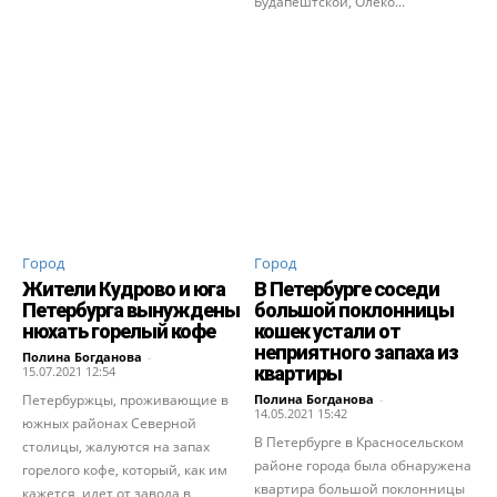
Будапештской, Олеко...
Город
Город
Жители Кудрово и юга
В Петербурге соседи
Петербурга вынуждены
большой поклонницы
нюхать горелый кофе
кошек устали от
неприятного запаха из
Полина Богданова
-
квартиры
15.07.2021 12:54
Петербуржцы, проживающие в
Полина Богданова
-
14.05.2021 15:42
южных районах Северной
В Петербурге в Красносельском
столицы, жалуются на запах
районе города была обнаружена
горелого кофе, который, как им
квартира большой поклонницы
кажется, идет от завода в