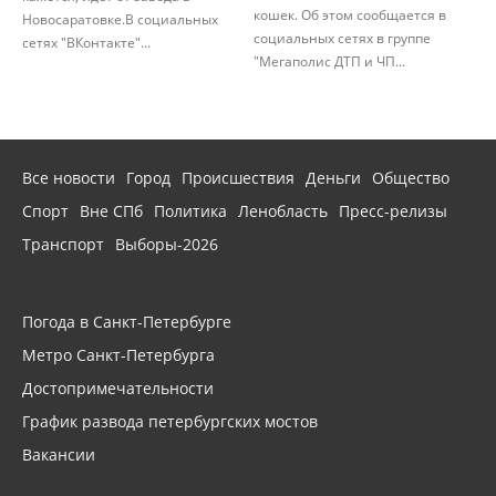
кошек. Об этом сообщается в
Новосаратовке.В социальных
социальных сетях в группе
сетях "ВКонтакте"...
"Мегаполис ДТП и ЧП...
Все новости
Город
Происшествия
Деньги
Общество
Спорт
Вне СПб
Политика
Ленобласть
Пресс-релизы
Транспорт
Выборы-2026
Погода в Санкт-Петербурге
Метро Санкт-Петербурга
Достопримечательности
График развода петербургских мостов
Вакансии