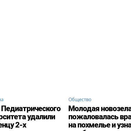
на
Общество
 Педиатрического
Молодая новозел
рситета удалили
пожаловалась вр
нцу 2-х
на похмелье и узна