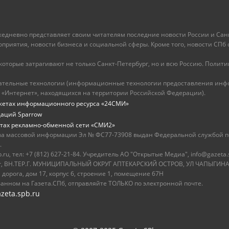
ежедневно представляет своим читателям последние новости России и Санк
иятия, новости бизнеса и социальной сферы. Кроме того, новости СПб сег
оторые затрагивают не только Санкт-Петербург, но и всю Россию. Политика
ательные технологии (информационные технологии предоставления инфо
 «Интернет», находящихся на территории Российской Федерации).
жетах информационного ресурса «24СМИ»
даций Sparrow
тах рекламно-обменной сети «СМИ2»
ва массовой информации Эл № ФС77-73908 выдан Федеральной службой по
.
u, тел: +7 (812) 627-21-84. Учредитель АО "Открытые Медиа", info@gazeta.
бург, ВН.ТЕР.Г. МУНИЦИПАЛЬНЫЙ ОКРУГ АПТЕКАРСКИЙ ОСТРОВ, УЛ ЧАПЫГИНА,
 дорога, дом 17, корпус 6, строение 1, помещение 67Н
ванном на Газета.СПб, отправляйте ТОЛЬКО по электронной почте.
zeta.spb.ru