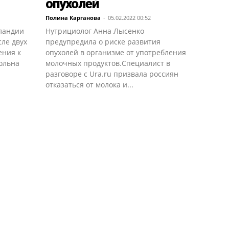
опухолей
Полина Карганова
-
05.02.2022 00:52
ландии
Нутрициолог Анна Лысенко
ле двух
предупредила о риске развития
ения к
опухолей в организме от употребления
ольна
молочных продуктов.Специалист в
разговоре с Ura.ru призвала россиян
отказаться от молока и...