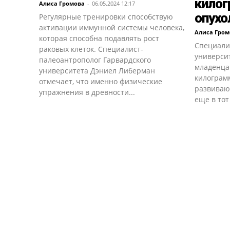
кило
Алиса Громова
-
06.05.2024 12:17
опухо
Регулярные тренировки способствую
активации иммунной системы человека,
Алиса Гром
которая способна подавлять рост
Специали
раковых клеток. Специалист-
университ
палеоантрополог Гарвардского
младенца
университета Дэниел Либерман
килограмм
отмечает, что именно физические
развиваю
упражнения в древности...
еще в тот