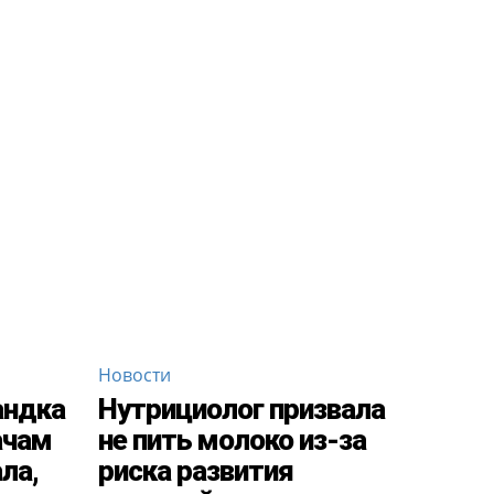
Новости
андка
Нутрициолог призвала
ачам
не пить молоко из-за
ла,
риска развития