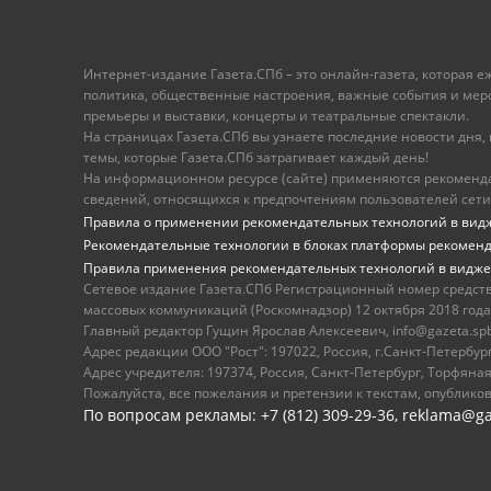
Интернет-издание Газета.СПб – это онлайн-газета, которая 
политика, общественные настроения, важные события и меропр
премьеры и выставки, концерты и театральные спектакли.
На страницах Газета.СПб вы узнаете последние новости дня, к
темы, которые Газета.СПб затрагивает каждый день!
На информационном ресурсе (сайте) применяются рекоменд
сведений, относящихся к предпочтениям пользователей сети
Правила о применении рекомендательных технологий в вид
Рекомендательные технологии в блоках платформы рекомен
Правила применения рекомендательных технологий в видже
Сетевое издание Газета.СПб Регистрационный номер средст
массовых коммуникаций (Роскомнадзор) 12 октября 2018 года
Главный редактор Гущин Ярослав Алексеевич, info@gazeta.spb.r
Адрес редакции ООО "Рост": 197022, Россия, г.Санкт-Петер
Адрес учредителя: 197374, Россия, Санкт-Петербург, Торфяная
Пожалуйста, все пожелания и претензии к текстам, опублико
По вопросам рекламы: +7 (812) 309-29-36,
reklama@ga