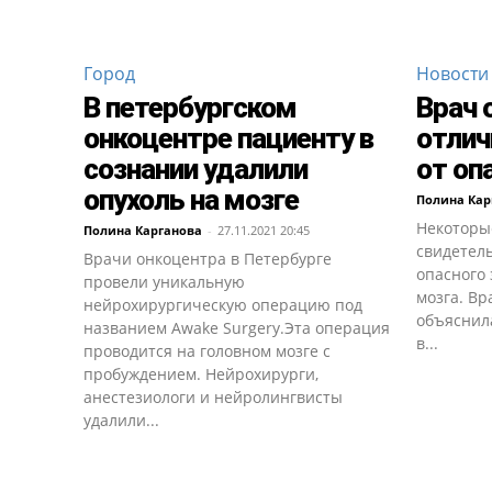
Город
Новости
В петербургском
Врач 
онкоцентре пациенту в
отлич
сознании удалили
от оп
опухоль на мозге
Полина Кар
Некоторы
Полина Карганова
-
27.11.2021 20:45
свидетел
Врачи онкоцентра в Петербурге
опасного 
провели уникальную
мозга. Вр
нейрохирургическую операцию под
объяснил
названием Awake Surgery.Эта операция
в...
проводится на головном мозге с
пробуждением. Нейрохирурги,
анестезиологи и нейролингвисты
удалили...