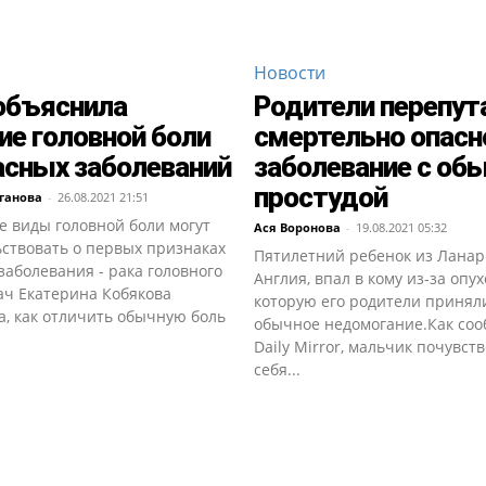
Новости
объяснила
Родители перепут
ие головной боли
смертельно опасн
асных заболеваний
заболевание с об
простудой
ганова
-
26.08.2021 21:51
е виды головной боли могут
Ася Воронова
-
19.08.2021 05:32
ьствовать о первых признаках
Пятилетний ребенок из Ланар
заболевания - рака головного
Англия, впал в кому из-за опух
ач Екатерина Кобякова
которую его родители принял
а, как отличить обычную боль
обычное недомогание.Как со
Daily Mirror, мальчик почувст
себя...