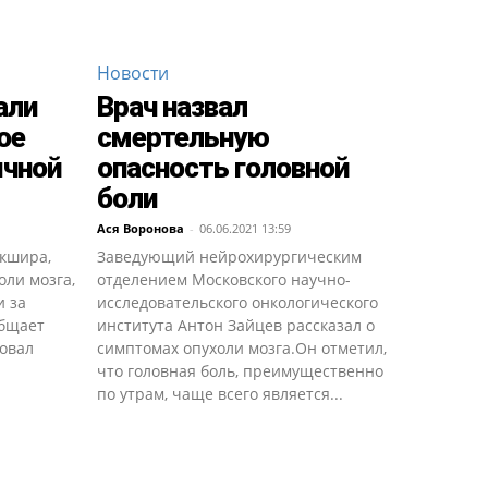
Новости
али
Врач назвал
ое
смертельную
ычной
опасность головной
боли
Ася Воронова
-
06.06.2021 13:59
кшира,
Заведующий нейрохирургическим
оли мозга,
отделением Московского научно-
и за
исследовательского онкологического
общает
института Антон Зайцев рассказал о
вовал
симптомах опухоли мозга.Он отметил,
что головная боль, преимущественно
по утрам, чаще всего является...