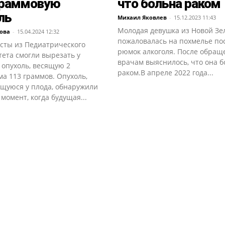
граммовую
что больна раком
ль
Михаил Яковлев
-
15.12.2023 11:43
Молодая девушка из Новой Зе
ова
-
15.04.2024 12:32
пожаловалась на похмелье пос
сты из Педиатрического
рюмок алкоголя. После обращ
ета смогли вырезать у
врачам выяснилось, что она б
 опухоль, весящую 2
раком.В апреле 2022 года...
а 113 граммов. Опухоль,
щуюся у плода, обнаружили
 момент, когда будущая...