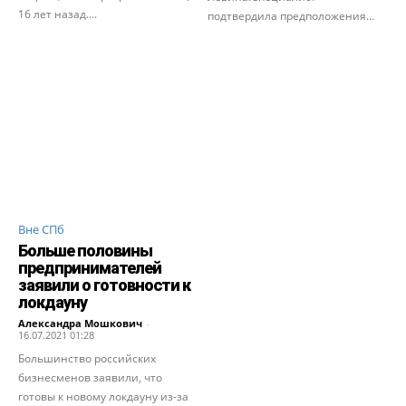
16 лет назад....
подтвердила предположения...
Вне СПб
Больше половины
предпринимателей
заявили о готовности к
локдауну
Александра Мошкович
-
16.07.2021 01:28
Большинство российских
бизнесменов заявили, что
готовы к новому локдауну из-за