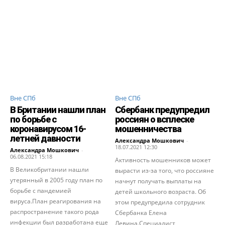
Вне СПб
Вне СПб
В Британии нашли план
Сбербанк предупредил
по борьбе с
россиян о всплеске
коронавирусом 16-
мошенничества
летней давности
Александра Мошкович
-
18.07.2021 12:30
Александра Мошкович
-
06.08.2021 15:18
Активность мошенников может
В Великобритании нашли
вырасти из-за того, что россияне
утерянный в 2005 году план по
начнут получать выплаты на
борьбе с пандемией
детей школьного возраста. Об
вируса.План реагирования на
этом предупредила сотрудник
распространение такого рода
Сбербанка Елена
инфекции был разработана еще
Левина.Специалист