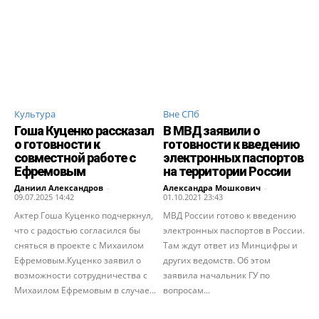
Культура
Вне СПб
Гоша Куценко рассказал
В МВД заявили о
о готовности к
готовности к введению
совместной работе с
электронных паспортов
Ефремовым
на территории России
Даниил Александров
-
Александра Мошкович
-
09.07.2025 14:42
01.10.2021 23:43
Актер Гоша Куценко подчеркнул,
МВД России готово к введению
что с радостью согласился бы
электронных паспортов в России.
сняться в проекте с Михаилом
Там ждут ответ из Минцифры и
Ефремовым.Куценко заявил о
других ведомств. Об этом
возможности сотрудничества с
заявила начальник ГУ по
Михаилом Ефремовым в случае...
вопросам...