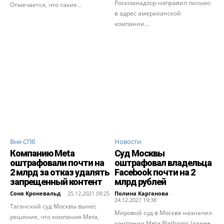
Роскомнадзор направил письмо
Отмечается, что такие...
в адрес американской
компании...
Вне СПб
Новости
Компанию Meta
Суд Москвы
оштрафовали почти на
оштрафовал владельца
2 млрд за отказ удалять
Facebook почти на 2
запрещенный контент
млрд рублей
Соня Кроневальд
-
25.12.2021 09:25
Полина Карганова
-
24.12.2021 19:38
Таганский суд Москвы вынес
Мировой суд в Москве назначил
решение, что компания Meta,
компании Meta Platforms (ранее