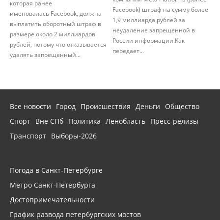
которая ранее
Facebook) штраф на сумму более
именовалась Facebook, должна
1,9 миллиарда рублей за
выплатить оборотный штраф в
неудаление запрещенной в
размере около 2 миллиардов
России информации.Как
рублей, потому что отказывается
передает...
удалять запрещенный...
Все новости
Город
Происшествия
Деньги
Общество
Спорт
Вне СПб
Политика
Ленобласть
Пресс-релизы
Транспорт
Выборы-2026
Погода в Санкт-Петербурге
Метро Санкт-Петербурга
Достопримечательности
График развода петербургских мостов