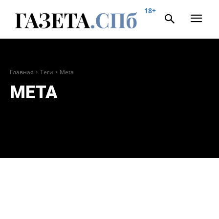
18+
Главная
Теги
Meta
META