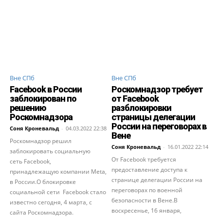
Вне СПб
Вне СПб
Facebook в России
Роскомнадзор требует
заблокирован по
от Facebook
решению
разблокировки
Роскомнадзора
страницы делегации
России на переговорах в
Соня Кроневальд
-
04.03.2022 22:38
Вене
Роскомнадзор решил
Соня Кроневальд
-
16.01.2022 22:14
заблокировать социальную
От Facebook требуется
сеть Facebook,
предоставление доступа к
принадлежащую компании Meta,
странице делегации России на
в России.О блокировке
переговорах по военной
социальной сети Facebook стало
безопасности в Вене.В
известно сегодня, 4 марта, с
воскресенье, 16 января,
сайта Роскомнадзора.