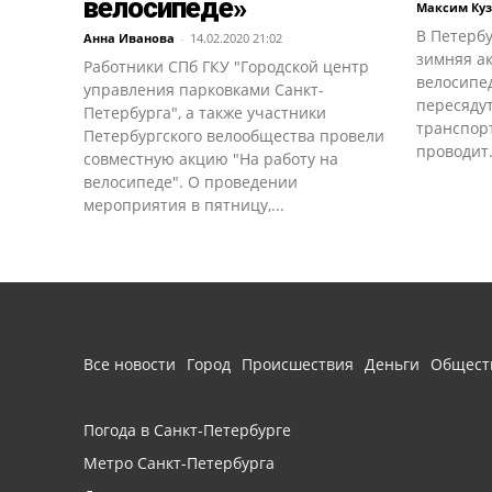
велосипеде»
Максим Ку
В Петерб
Анна Иванова
-
14.02.2020 21:02
зимняя ак
Работники СПб ГКУ "Городской центр
велосипед
управления парковками Санкт-
пересядут
Петербурга", а также участники
транспор
Петербургского велообщества провели
проводит.
совместную акцию "На работу на
велосипеде". О проведении
мероприятия в пятницу,...
Все новости
Город
Происшествия
Деньги
Общест
Погода в Санкт-Петербурге
Метро Санкт-Петербурга