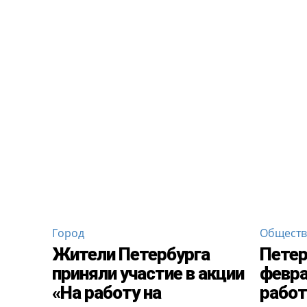
Город
Общест
Жители Петербурга
Пете
приняли участие в акции
февра
«На работу на
работ