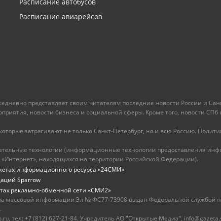
Расписание автобусов
Расписание авиарейсов
ежедневно представляет своим читателям последние новости России и Санк
иятия, новости бизнеса и социальной сферы. Кроме того, новости СПб сег
оторые затрагивают не только Санкт-Петербург, но и всю Россию. Политика
ательные технологии (информационные технологии предоставления инфо
 «Интернет», находящихся на территории Российской Федерации).
жетах информационного ресурса «24СМИ»
даций Sparrow
тах рекламно-обменной сети «СМИ2»
ва массовой информации Эл № ФС77-73908 выдан Федеральной службой по
.
u, тел: +7 (812) 627-21-84. Учредитель АО "Открытые Медиа", info@gazeta.