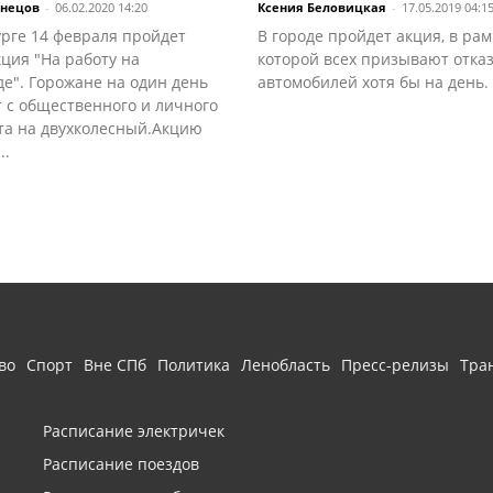
знецов
-
06.02.2020 14:20
Ксения Беловицкая
-
17.05.2019 04:1
урге 14 февраля пройдет
В городе пройдет акция, в рам
ция "На работу на
которой всех призывают отказ
е". Горожане на один день
автомобилей хотя бы на день.
 с общественного и личного
та на двухколесный.Акцию
..
во
Спорт
Вне СПб
Политика
Ленобласть
Пресс-релизы
Тра
Расписание электричек
Расписание поездов