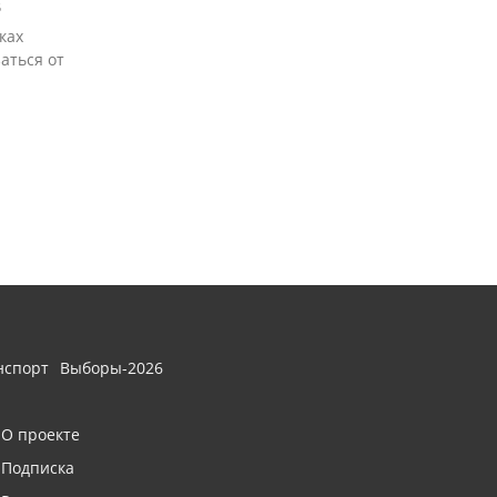
5
ках
аться от
нспорт
Выборы-2026
О проекте
Подписка