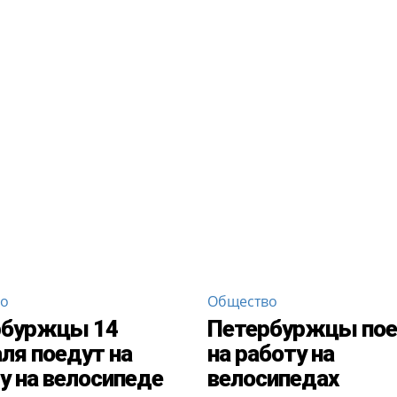
во
Общество
рбуржцы 14
Петербуржцы по
ля поедут на
на работу на
у на велосипеде
велосипедах